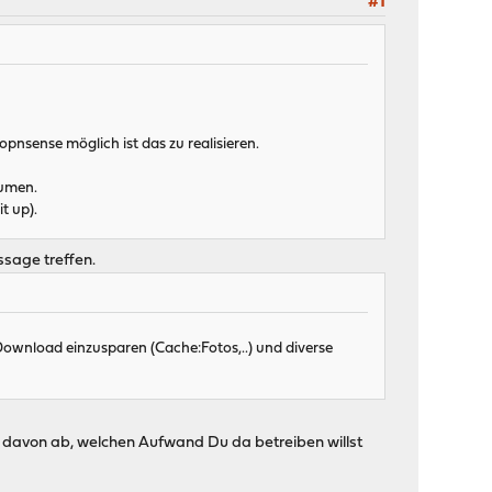
#1
pnsense möglich ist das zu realisieren.
lumen.
t up).
ssage treffen.
ownload einzusparen (Cache:Fotos,..) und diverse
r davon ab, welchen Aufwand Du da betreiben willst