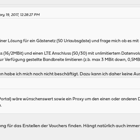
ry 19, 2017, 12:28:27 PM
iner Lösung für ein Gästenetz (50 Urlaubsgäste) und frage mich ob es mit o
s (16/2MBit) und einen LTE Anschluss (50/30) mit unlimitiertem Datenvo
r Verfügung gestellte Bandbreite limitieren (z.b. max 3 MBit down, 0,5MBi
n habe ich mich noch nicht beschäftigt. Dazu kann ich daher keine Au
Portal) wäre wünschenswert sowie ein Proxy um den einen oder anderen D
n.
ung für das Erstellen der Vouchers finden. Hängt natürlich auch imme