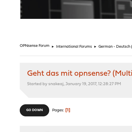
"
OPNsense Forum
►
International Forums
►
German - Deutsch
Geht das mit opnsense? (Multi
Started by snakeaj, January 19, 2017, 12:28:27 PM
1
Pages
GO DOWN