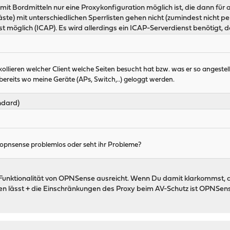
it Bordmitteln nur eine Proxykonfiguration möglich ist, die dann für all
äste) mit unterschiedlichen Sperrlisten gehen nicht (zumindest nicht pe
t möglich (ICAP). Es wird allerdings ein ICAP-Serverdienst benötigt, d
llieren welcher Client welche Seiten besucht hat bzw. was er so angestell
bereits wo meine Geräte (APs, Switch,..) geloggt werden.
ndard)
 opnsense problemlos oder seht ihr Probleme?
unktionalität von OPNSense ausreicht. Wenn Du damit klarkommst, dass
n lässt + die Einschränkungen des Proxy beim AV-Schutz ist OPNSens