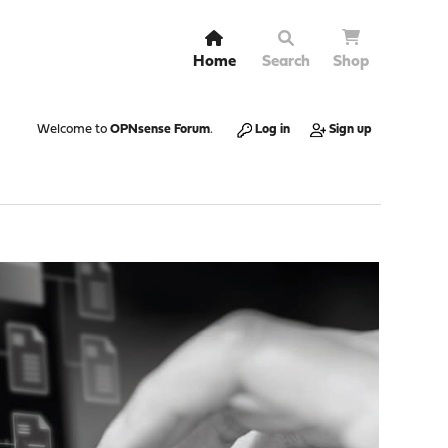
Home
Search
Shop
Welcome to
OPNsense Forum
.
Log in
Sign up