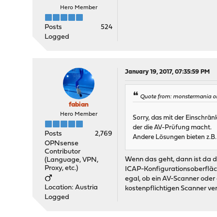
Hero Member
Posts
524
Logged
January 19, 2017, 07:35:59 PM
Quote from: monstermania on
fabian
Hero Member
Sorry, das mit der Einschrän
der die AV-Prüfung macht.
Posts
2,769
Andere Lösungen bieten z.B. e
OPNsense
Contributor
Wenn das geht, dann ist da dr
(Language, VPN,
Proxy, etc.)
ICAP-Konfigurationsoberfläche
egal, ob ein AV-Scanner oder
Location: Austria
kostenpflichtigen Scanner ve
Logged