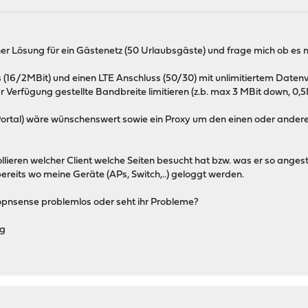
ner Lösung für ein Gästenetz (50 Urlaubsgäste) und frage mich ob es mi
 (16/2MBit) und einen LTE Anschluss (50/30) mit unlimitiertem Daten
 Verfügung gestellte Bandbreite limitieren (z.b. max 3 MBit down, 0,5
ortal) wäre wünschenswert sowie ein Proxy um den einen oder andere
.
lieren welcher Client welche Seiten besucht hat bzw. was er so angeste
ereits wo meine Geräte (APs, Switch,..) geloggt werden.
opnsense problemlos oder seht ihr Probleme?
ng