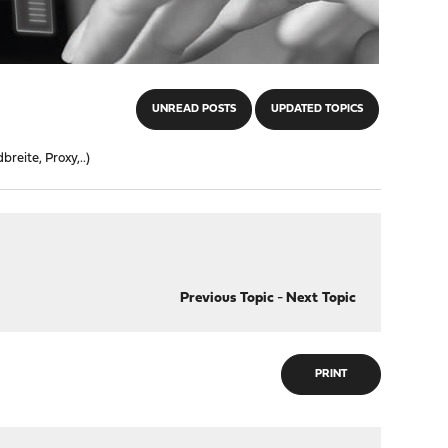
UNREAD POSTS
UPDATED TOPICS
eite, Proxy,..)
Previous Topic
-
Next Topic
PRINT