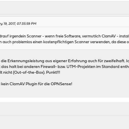
y 19, 2017, 07:35:59 PM
rauf irgendein Scanner - wenn freie Software, vermutlich ClamAV - installi
man auch problemlos einen kostenpflichtigen Scanner verwenden, da diese 
die Erkennungsleistung aus eigener Erfahrung auch für zweifelhaft. Ic
t das halt bei anderen Firewall- bzw. UTM-Projekten im Standard enthal
 nicht (Out-of-the-Box). Punkt!!!
l kein ClamAV Plugin für die OPNSense!