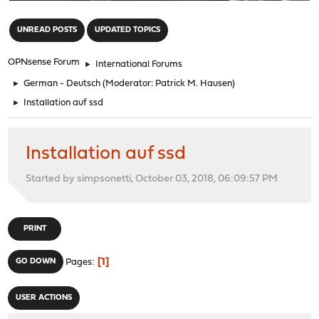
"
UNREAD POSTS
UPDATED TOPICS
OPNsense Forum
►
International Forums
►
German - Deutsch
(Moderator:
Patrick M. Hausen
)
►
Installation auf ssd
Installation auf ssd
Started by simpsonetti, October 03, 2018, 06:09:57 PM
PRINT
1
GO DOWN
Pages
USER ACTIONS