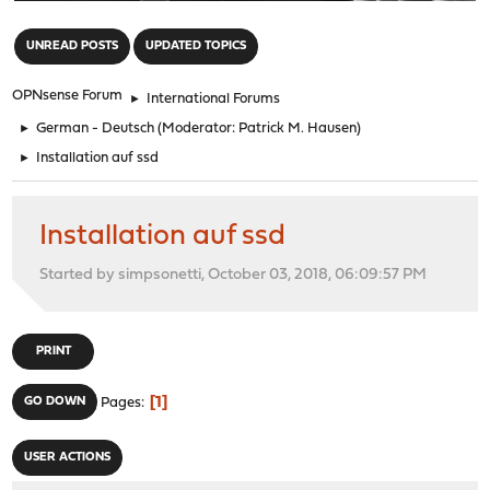
"
UNREAD POSTS
UPDATED TOPICS
OPNsense Forum
►
International Forums
►
German - Deutsch
(Moderator:
Patrick M. Hausen
)
►
Installation auf ssd
Installation auf ssd
Started by simpsonetti, October 03, 2018, 06:09:57 PM
PRINT
1
GO DOWN
Pages
USER ACTIONS