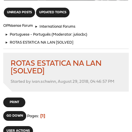
"
UNREAD POSTS
UPDATED TOPICS
OPNsense Forum
►
International Forums
►
Portuguese - Português
(Moderator:
juliocbc
)
►
ROTAS ESTATICA NA LAN [SOLVED]
ROTAS ESTATICA NA LAN
[SOLVED]
Started by ivan.schwinn, August 29, 2018, 04:46:57 PM
PRINT
1
GO DOWN
Pages
USER ACTIONS