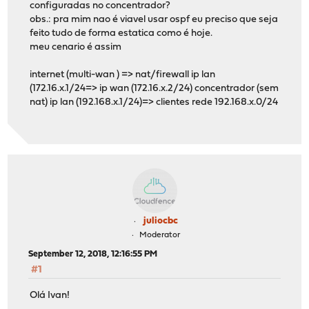
configuradas no concentrador?
obs.: pra mim nao é viavel usar ospf eu preciso que seja
feito tudo de forma estatica como é hoje.
meu cenario é assim
internet (multi-wan ) => nat/firewall ip lan
(172.16.x.1/24=> ip wan (172.16.x.2/24) concentrador (sem
nat) ip lan (192.168.x.1/24)=> clientes rede 192.168.x.0/24
juliocbc
Moderator
September 12, 2018, 12:16:55 PM
#1
Olá Ivan!