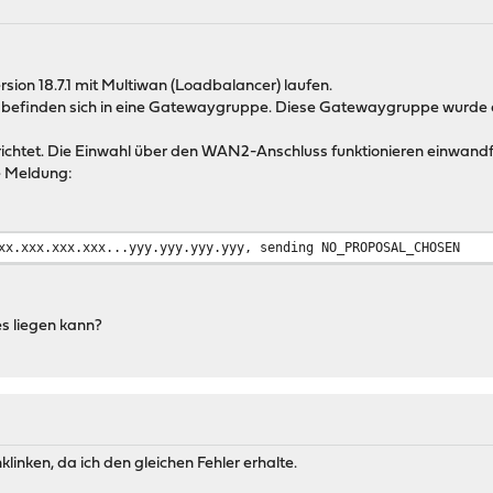
sion 18.7.1 mit Multiwan (Loadbalancer) laufen.
finden sich in eine Gatewaygruppe. Diese Gatewaygruppe wurde als S
erichtet. Die Einwahl über den WAN2-Anschluss funktionieren einwandfr
e Meldung:
xx.xxx.xxx.xxx...yyy.yyy.yyy.yyy, sending NO_PROPOSAL_CHOSEN
es liegen kann?
linken, da ich den gleichen Fehler erhalte.