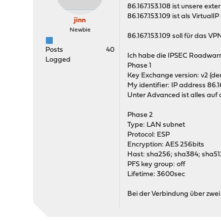
86.167.153.108 ist unsere exte
86.167.153.109 ist als Virtua
jinn
Newbie
86.167.153.109 soll für das V
Posts
40
Ich habe die IPSEC Roadwarr
Logged
Phase 1
Key Exchange version: v2 (der
My identifier: IP address 86.1
Unter Advanced ist alles auf 
Phase 2
Type: LAN subnet
Protocol: ESP
Encryption: AES 256bits
Hast: sha256; sha384; sha51
PFS key group: off
Lifetime: 3600sec
Bei der Verbindung über zwei 