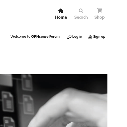
Home
Search
Shop
Welcome to
OPNsense Forum
.
Log in
Sign up