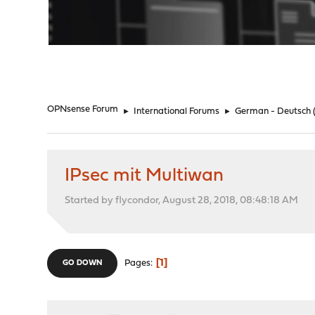
"
OPNsense Forum
►
International Forums
►
German - Deutsch
IPsec mit Multiwan
Started by flycondor, August 28, 2018, 08:48:18 AM
1
Pages
GO DOWN