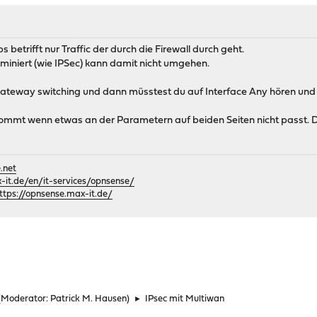
trifft nur Traffic der durch die Firewall durch geht.
erminiert (wie IPSec) kann damit nicht umgehen.
ateway switching und dann müsstest du auf Interface Any hören und d
ommt wenn etwas an der Parametern auf beiden Seiten nicht passt. Da
.net
it.de/en/it-services/opnsense/
ttps://opnsense.max-it.de/
(Moderator:
Patrick M. Hausen
)
►
IPsec mit Multiwan