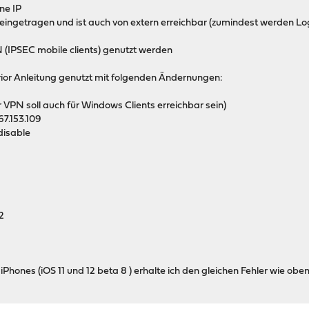
rne IP
lIP eingetragen und ist auch von extern erreichbar (zumindest werden L
PN (IPSEC mobile clients) genutzt werden
ior Anleitung genutzt mit folgenden Ändernungen:
 VPN soll auch für Windows Clients erreichbar sein)
67.153.109
disable
2
iPhones (iOS 11 und 12 beta 8 ) erhalte ich den gleichen Fehler wie o