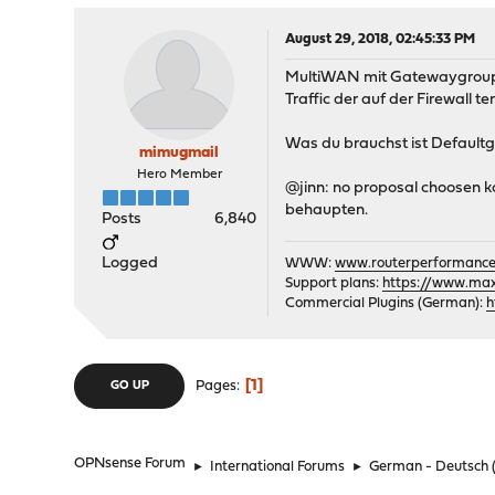
August 29, 2018, 02:45:33 PM
MultiWAN mit Gatewaygroups be
Traffic der auf der Firewall t
Was du brauchst ist Defaultg
mimugmail
Hero Member
@jinn: no proposal choosen k
behaupten.
Posts
6,840
Logged
WWW:
www.routerperformance
Support plans:
https://www.max-
Commercial Plugins (German):
h
1
Pages
GO UP
OPNsense Forum
►
International Forums
►
German - Deutsch