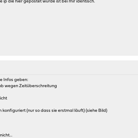
 ip die hier gepostet wurde ist bei mir identisch.
de Infos geben:
 ab wegen Zeitüberschreitung
icht
ch konfiguriert (nur so dass sie erstmal läuft) (siehe Bild)
icht...