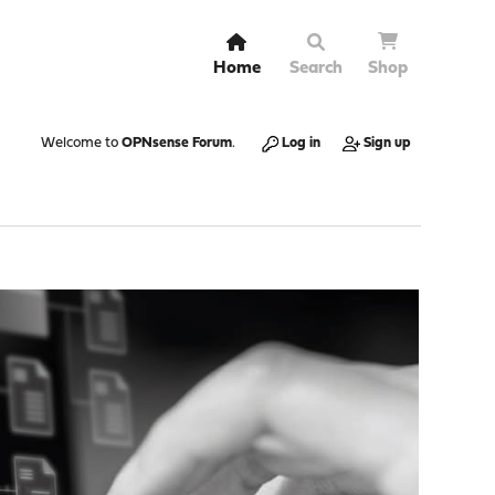
Home
Search
Shop
Welcome to
OPNsense Forum
.
Log in
Sign up