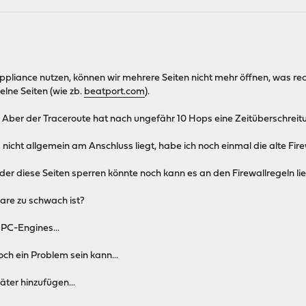
pliance nutzen, können wir mehrere Seiten nicht mehr öffnen, was rech
elne Seiten (wie zb.
beatport.com
).
. Aber der Traceroute hat nach ungefähr 10 Hops eine Zeitüberschreit
nicht allgemein am Anschluss liegt, habe ich noch einmal die alte Fire
er diese Seiten sperren könnte noch kann es an den Firewallregeln lie
are zu schwach ist?
PC-Engines...
och ein Problem sein kann...
äter hinzufügen...