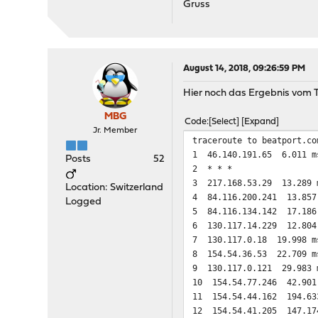
Gruss
August 14, 2018, 09:26:59 PM
Hier noch das Ergebnis vom T
MBG
Code
Select
Expand
Jr. Member
traceroute to beatport.co
1 46.140.191.65 6.011 m
Posts
52
2 * * *
3 217.168.53.29 13.289 
Location: Switzerland
4 84.116.200.241 13.857
Logged
5 84.116.134.142 17.186
6 130.117.14.229 12.804
7 130.117.0.18 19.998 m
8 154.54.36.53 22.709 m
9 130.117.0.121 29.983 
10 154.54.77.246 42.901
11 154.54.44.162 194.63
12 154.54.41.205 147.17