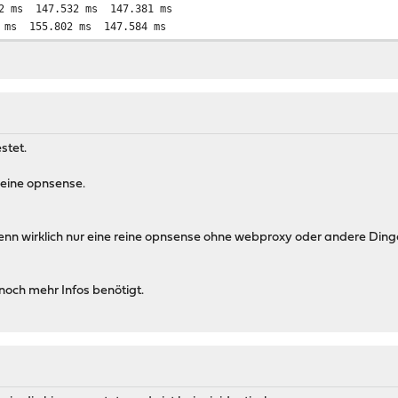
2 ms 147.532 ms 147.381 ms
 ms 155.802 ms 147.584 ms
4 ms 170.102 ms 199.818 ms
ms 174.947 ms 174.000 ms
ms 169.509 ms 169.876 ms
0 ms 167.857 ms 171.858 ms
 ms
 ms
stet.
 ms
0 ms 172.179 ms 173.511 ms
 eine opnsense.
n wirklich nur eine reine opnsense ohne webproxy oder andere Dinge in
noch mehr Infos benötigt.