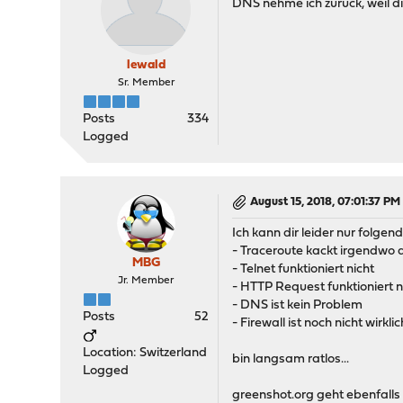
DNS nehme ich zurück, weil die
lewald
Sr. Member
Posts
334
Logged
August 15, 2018, 07:01:37 PM
Ich kann dir leider nur folgen
- Traceroute kackt irgendwo
MBG
- Telnet funktioniert nicht
Jr. Member
- HTTP Request funktioniert n
- DNS ist kein Problem
Posts
52
- Firewall ist noch nicht wirkli
Location: Switzerland
bin langsam ratlos...
Logged
greenshot.org geht ebenfalls n