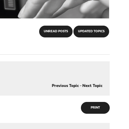
UNREAD POSTS
UPDATED TOPICS
Previous Topic
-
Next Topic
PRINT