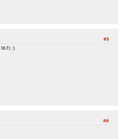
#5
.7.1. :)
#6