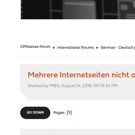
"
OPNsense Forum
►
International Forums
►
German - Deutsch
Mehrere Internetseiten nicht a
Started by MBG, August 14, 2018, 09:19:24 PM
1
Pages
GO DOWN