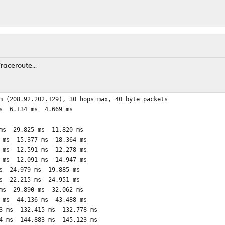
raceroute...
m (208.92.202.129), 30 hops max, 40 byte packets
s 6.134 ms 4.669 ms
ms 29.825 ms 11.820 ms
 ms 15.377 ms 18.364 ms
 ms 12.591 ms 12.278 ms
 ms 12.091 ms 14.947 ms
s 24.979 ms 19.885 ms
s 22.215 ms 24.951 ms
ms 29.890 ms 32.062 ms
 ms 44.136 ms 43.488 ms
3 ms 132.415 ms 132.778 ms
4 ms 144.883 ms 145.123 ms