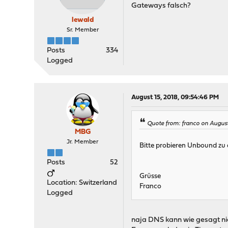
Gateways falsch?
lewald
Sr. Member
Posts
334
Logged
August 15, 2018, 09:54:46 PM
Quote from: franco on August
MBG
Jr. Member
Bitte probieren Unbound zu d
Posts
52
Grüsse
Location: Switzerland
Franco
Logged
naja DNS kann wie gesagt nic