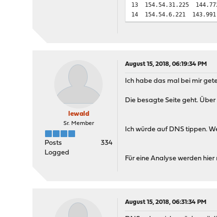
13 154.54.31.225 144.77
14 154.54.6.221 143.991
15 154.54.42.165 157.39
16 154.54.5.89 170.030 
17 66.28.4.206 171.121 
18 38.122.114.46 174.97
19 216.52.40.92 195.905
August 15, 2018, 06:19:34 PM
216.52.40.28 166.921
Ich habe das mal bei mir gete
216.52.40.92 167.295
20 63.251.181.90 172.70
Die besagte Seite geht. Über
21 * * *
22 * * *
lewald
23 * * *
Sr. Member
Ich würde auf DNS tippen. Wen
24 * * *
25 * * *
Posts
334
26 * * *
Logged
Für eine Analyse werden hier 
27 * * *
28 * * *
29 * * *
30 * * *
August 15, 2018, 06:31:34 PM