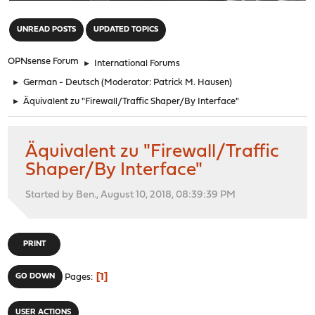
"
UNREAD POSTS
UPDATED TOPICS
OPNsense Forum
►
International Forums
►
German - Deutsch
(Moderator:
Patrick M. Hausen
)
►
Äquivalent zu "Firewall/Traffic Shaper/By Interface"
Äquivalent zu "Firewall/Traffic
Shaper/By Interface"
Started by Ben., August 10, 2018, 08:39:39 PM
PRINT
1
GO DOWN
Pages
USER ACTIONS