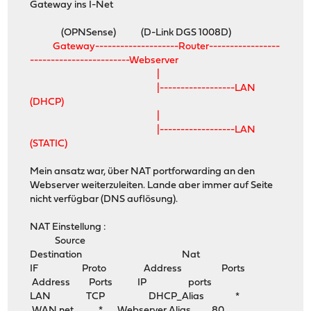
Gateway ins I-Net
(OPNSense) (D-Link DGS 1008D)
Gateway--------------------Router-----------------
------------------------Webserver
|
|------------------LAN
(DHCP)
|
|------------------LAN
(STATIC)
Mein ansatz war, über NAT portforwarding an den
Webserver weiterzuleiten. Lande aber immer auf Seite
nicht verfügbar (DNS auflösung).
NAT Einstellung :
Source
Destination Nat
IF Proto Address Ports
Address Ports IP ports
LAN TCP DHCP_Alias *
WAN net * Webserver Alias 80