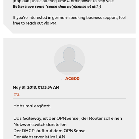
[applaud] those offering time & brainpower to help you!
Better have some *sense than no(n)sense at all! ;)
If you're interested in german-speaking business support, feel
free to reach out via PM.
AC600
May 31, 2018, 01:13:54 AM
#2
Habs mal ergänzt,
Das Gateway, ist der OPNSense , der Router soll einen
Netzwerkswitch darstellen.
Der DHCP läuft auf dem OPNSense.
Der Webserver ist im LAN.