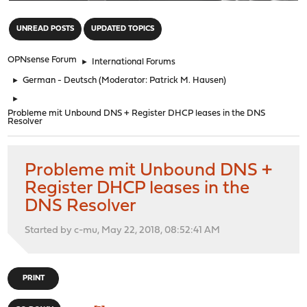
"
UNREAD POSTS
UPDATED TOPICS
OPNsense Forum
►
International Forums
►
German - Deutsch
(Moderator:
Patrick M. Hausen
)
►
Probleme mit Unbound DNS + Register DHCP leases in the DNS
Resolver
Probleme mit Unbound DNS +
Register DHCP leases in the
DNS Resolver
Started by c-mu, May 22, 2018, 08:52:41 AM
PRINT