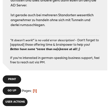
auflösen und alles andere geht dann eben an den/die
AD Server.
Ist gerade auch bei mehreren Standorten wesentlich
angenehmer zu handeln ohne sich mit Tunneln und
derlei rumzuschlagen.
"It doesn't work!" is no valid error description!
- Don't forget to
[applaud] those offering time & brainpower to help you!
Better have some *sense than no(n)sense at all! ;)
If you're interested in german-speaking business support, feel
free to reach out via PM.
PRINT
1
GO UP
Pages
USER ACTIONS