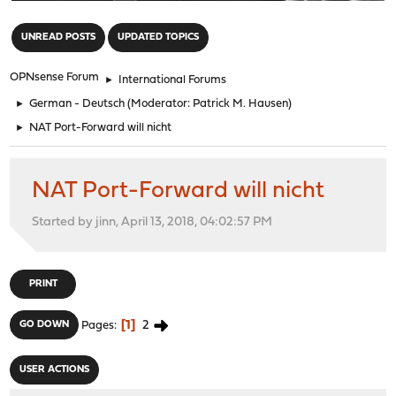
"
UNREAD POSTS
UPDATED TOPICS
OPNsense Forum
►
International Forums
►
German - Deutsch
(Moderator:
Patrick M. Hausen
)
►
NAT Port-Forward will nicht
NAT Port-Forward will nicht
Started by jinn, April 13, 2018, 04:02:57 PM
PRINT
1
2
GO DOWN
Pages
USER ACTIONS