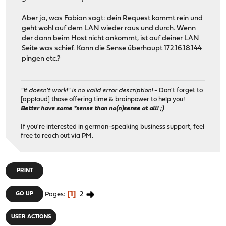
Aber ja, was Fabian sagt: dein Request kommt rein und
geht wohl auf dem LAN wieder raus und durch. Wenn
der dann beim Host nicht ankommt, ist auf deiner LAN
Seite was schief. Kann die Sense überhaupt 172.16.18.144
pingen etc.?
"It doesn't work!" is no valid error description!
- Don't forget to
[applaud] those offering time & brainpower to help you!
Better have some *sense than no(n)sense at all! ;)
If you're interested in german-speaking business support, feel
free to reach out via PM.
PRINT
1
2
GO UP
Pages
USER ACTIONS