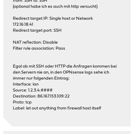
from: SSH to: SSH
(optional habe ich es auch mit http versucht)
Redirect target IP: Single host or Network
172.16.18.41
Redirect target port: SSH
NAT reflection: Disable
Filter rule association: Pass
Egal ob mit SSH oder HTTP die Anfragen kommen bei
den Servern nie an, in den OPNsense logs sehe ich
immer nur folgenden Eintrag:
Interface: lan
Source: 1.2.3.4:####
Destination: 86.167.153.109:22
Proto: tcp
Label: let out anything from firewall host itself