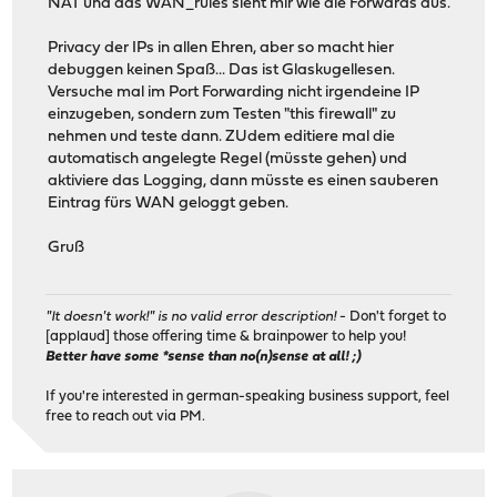
NAT und das WAN_rules sieht mir wie die Forwards aus.
Privacy der IPs in allen Ehren, aber so macht hier
debuggen keinen Spaß... Das ist Glaskugellesen.
Versuche mal im Port Forwarding nicht irgendeine IP
einzugeben, sondern zum Testen "this firewall" zu
nehmen und teste dann. ZUdem editiere mal die
automatisch angelegte Regel (müsste gehen) und
aktiviere das Logging, dann müsste es einen sauberen
Eintrag fürs WAN geloggt geben.
Gruß
"It doesn't work!" is no valid error description!
- Don't forget to
[applaud] those offering time & brainpower to help you!
Better have some *sense than no(n)sense at all! ;)
If you're interested in german-speaking business support, feel
free to reach out via PM.