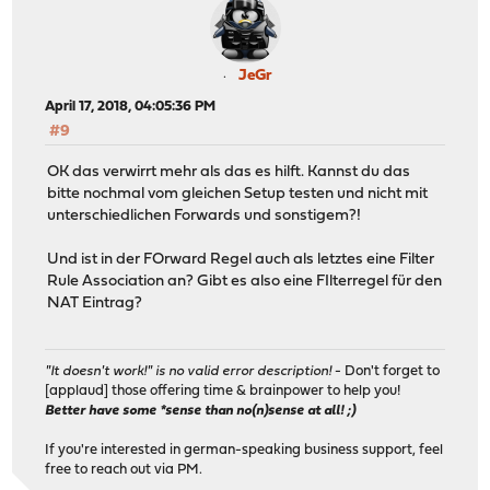
JeGr
April 17, 2018, 04:05:36 PM
#9
OK das verwirrt mehr als das es hilft. Kannst du das
bitte nochmal vom gleichen Setup testen und nicht mit
unterschiedlichen Forwards und sonstigem?!
Und ist in der FOrward Regel auch als letztes eine Filter
Rule Association an? Gibt es also eine FIlterregel für den
NAT Eintrag?
"It doesn't work!" is no valid error description!
- Don't forget to
[applaud] those offering time & brainpower to help you!
Better have some *sense than no(n)sense at all! ;)
If you're interested in german-speaking business support, feel
free to reach out via PM.