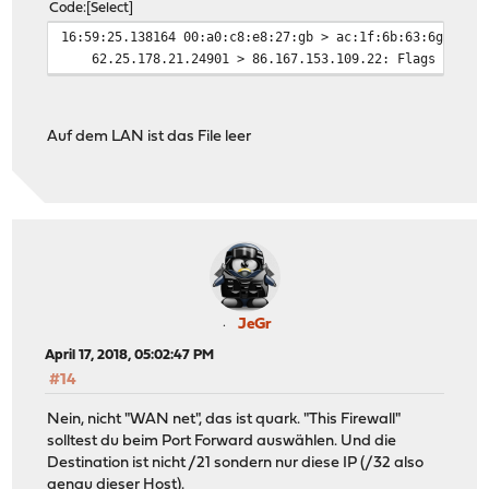
Code
Select
16:59:25.138164 00:a0:c8:e8:27:gb > ac:1f:6b:63:6g:21, 
62.25.178.21.24901 > 86.167.153.109.22: Flags [S], cks
Auf dem LAN ist das File leer
JeGr
April 17, 2018, 05:02:47 PM
#14
Nein, nicht "WAN net", das ist quark. "This Firewall"
solltest du beim Port Forward auswählen. Und die
Destination ist nicht /21 sondern nur diese IP (/32 also
genau dieser Host).