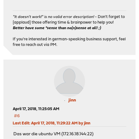
"It doesn't work!" is no valid error description!
- Don't forget to
[applaud] those offering time & brainpower to help you!
Better have some *sense than no(n)sense at all! ;)
If you're interested in german-speaking business support, feel
free to reach out via PM.
jinn
April 17, 2018, 11:25:05 AM
#6
Last Edit
: April 17, 2018, 11:29:22 AM by jinn
Das war die ubuntu VM (172.16.18.144:22)