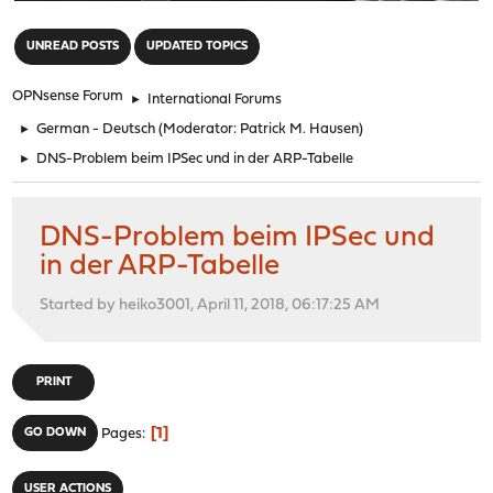
"
UNREAD POSTS
UPDATED TOPICS
OPNsense Forum
►
International Forums
►
German - Deutsch
(Moderator:
Patrick M. Hausen
)
►
DNS-Problem beim IPSec und in der ARP-Tabelle
DNS-Problem beim IPSec und
in der ARP-Tabelle
Started by heiko3001, April 11, 2018, 06:17:25 AM
PRINT
1
GO DOWN
Pages
USER ACTIONS