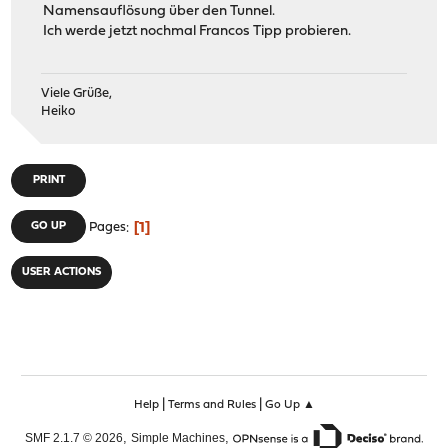
Namensauflösung über den Tunnel.
Ich werde jetzt nochmal Francos Tipp probieren.
Viele Grüße,
Heiko
PRINT
1
GO UP
Pages
USER ACTIONS
|
|
Help
Terms and Rules
Go Up ▲
,
,
SMF 2.1.7 © 2026
Simple Machines