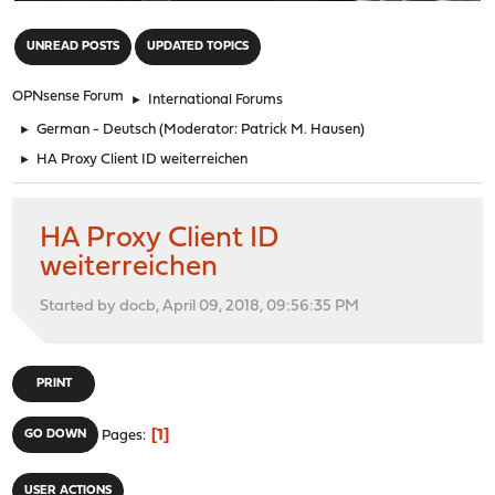
"
UNREAD POSTS
UPDATED TOPICS
OPNsense Forum
►
International Forums
►
German - Deutsch
(Moderator:
Patrick M. Hausen
)
►
HA Proxy Client ID weiterreichen
HA Proxy Client ID
weiterreichen
Started by docb, April 09, 2018, 09:56:35 PM
PRINT
1
GO DOWN
Pages
USER ACTIONS