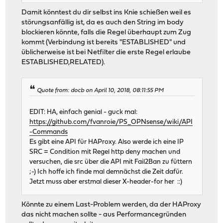
Damit könntest du dir selbst ins Knie schießen weil es
störungsanfällig ist, da es auch den String im body
blockieren könnte, falls die Regel überhaupt zum Zug
kommt (Verbindung ist bereits "ESTABLISHED" und
üblicherweise ist bei Netfilter die erste Regel erlaube
ESTABLISHED,RELATED).
Quote from: docb on April 10, 2018, 08:11:55 PM
EDIT: HA, einfach genial - guck mal:
https://github.com/fvanroie/PS_OPNsense/wiki/API
-Commands
Es gibt eine API für HAProxy. Also werde ich eine IP
SRC = Condition mit Regel http deny machen und
versuchen, die src über die API mit Fail2Ban zu füttern
;-) Ich hoffe ich finde mal demnächst die Zeit dafür.
Jetzt muss aber erstmal dieser X-header-for her ::)
Könnte zu einem Last-Problem werden, da der HAProxy
das nicht machen sollte - aus Performancegründen