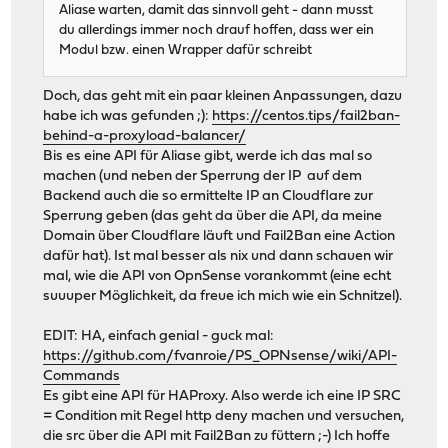
Aliase warten, damit das sinnvoll geht - dann musst
du allerdings immer noch drauf hoffen, dass wer ein
Modul bzw. einen Wrapper dafür schreibt
Doch, das geht mit ein paar kleinen Anpassungen, dazu
habe ich was gefunden ;):
https://centos.tips/fail2ban-
behind-a-proxyload-balancer/
Bis es eine API für Aliase gibt, werde ich das mal so
machen (und neben der Sperrung der IP auf dem
Backend auch die so ermittelte IP an Cloudflare zur
Sperrung geben (das geht da über die API, da meine
Domain über Cloudflare läuft und Fail2Ban eine Action
dafür hat). Ist mal besser als nix und dann schauen wir
mal, wie die API von OpnSense vorankommt (eine echt
suuuper Möglichkeit, da freue ich mich wie ein Schnitzel).
EDIT: HA, einfach genial - guck mal:
https://github.com/fvanroie/PS_OPNsense/wiki/API-
Commands
Es gibt eine API für HAProxy. Also werde ich eine IP SRC
= Condition mit Regel http deny machen und versuchen,
die src über die API mit Fail2Ban zu füttern ;-) Ich hoffe