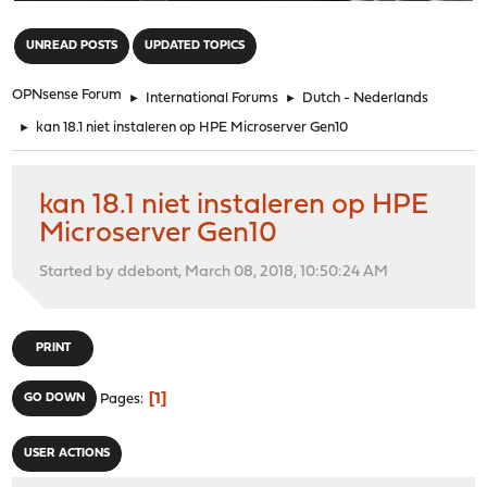
"
UNREAD POSTS
UPDATED TOPICS
OPNsense Forum
►
International Forums
►
Dutch - Nederlands
►
kan 18.1 niet instaleren op HPE Microserver Gen10
kan 18.1 niet instaleren op HPE
Microserver Gen10
Started by ddebont, March 08, 2018, 10:50:24 AM
PRINT
1
GO DOWN
Pages
USER ACTIONS