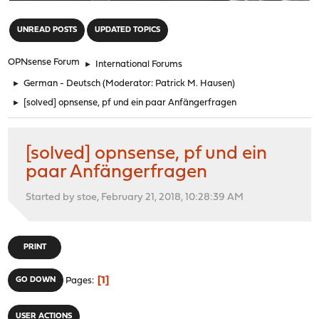
"
UNREAD POSTS
UPDATED TOPICS
OPNsense Forum
►
International Forums
►
German - Deutsch
(Moderator:
Patrick M. Hausen
)
►
[solved] opnsense, pf und ein paar Anfängerfragen
[solved] opnsense, pf und ein
paar Anfängerfragen
Started by stoe, February 21, 2018, 10:28:39 AM
PRINT
1
GO DOWN
Pages
USER ACTIONS