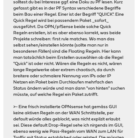
solltest du bei Interesse ggf. eine Doku zu PF lesen. Kurz
gefasst gibt es in der PF Syntax verschiedene Begriffe
beim Bau einer Regel. Einer ist der Begriff "QUICK". Eine
Quick Regel wird bei passendem Paket _sofort_
ausgeführt. Da OPN/pfSense beide solche Quick
Regeln erstellen, ist es aber ebenso korrekt, was beide
Projekte schreiben: first rule matches. Wo man das
selbst sehen/einstellen könnte (sollte man nur in
besonderen Fällen) sind die Floating Regeln. Hier kann
man tatsächlich beim Erstellen auswählen ob die Regel
"Quick" ist oder nicht. Wären die Regeln es nicht, wären
lange Regelwerke aber extrem chaotisch, da durch
breitere oder schmalere Nennung von IPs oder IP
Netzen ein Paket beim Durchlaufen mehrfach den
Status ändern würde und man dann "von hinten" suchen
müsste, auf welche Regel ein Paket zutrifft.
>- Eine frisch installierte OPNsense hat gemäss GUI
keine aktiven Regeln an der WAN Schnittstelle, per
default würde alles geblockt, was nicht explizit erlaubt
sei. Diese default Drop-Regel sehe ich nirgends im GUI,
ebenso wenig wie Pass-Regeln vom WAN zum LAN für
Traffic mit Status established oder related. Die müssten