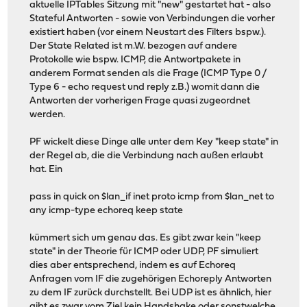
aktuelle IPTables Sitzung mit "new" gestartet hat - also
Stateful Antworten - sowie von Verbindungen die vorher
existiert haben (vor einem Neustart des Filters bspw.).
Der State Related ist m.W. bezogen auf andere
Protokolle wie bspw. ICMP, die Antwortpakete in
anderem Format senden als die Frage (ICMP Type 0 /
Type 6 - echo request und reply z.B.) womit dann die
Antworten der vorherigen Frage quasi zugeordnet
werden.
PF wickelt diese Dinge alle unter dem Key "keep state" in
der Regel ab, die die Verbindung nach außen erlaubt
hat. Ein
pass in quick on $lan_if inet proto icmp from $lan_net to
any icmp-type echoreq keep state
kümmert sich um genau das. Es gibt zwar kein "keep
state" in der Theorie für ICMP oder UDP, PF simuliert
dies aber entsprechend, indem es auf Echoreq
Anfragen vom IF die zugehörigen Echoreply Antworten
zu dem IF zurück durchstellt. Bei UDP ist es ähnlich, hier
gibt es zwar vom Ziel kein Handshake oder sonstwelche