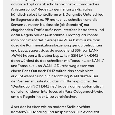
advanced options abschalten kannst (automatisches
Anlegen von XY Regeln...) wenn man wirklich alles
händisch selbst kontrollieren will. Der große Unterschied
im Gegensatz dazu, PF manuell zu schreiben und die
Sensen zu nutzen ist, dass sie (als Standard) nur
eingehenden Traffic auf einem Interface betrachten und
dafür Regeln bauen (Ausnahme: Floating, da könnte
man noch mehr definieren). Bei PF selbst müsste man
dazu die Kommunikationsbeziehung genau betrachten
und bspw. sagen, dass du ausgehend SSH von LAN-
>WAN haben willst, aber bspw. kein SSH LAN->DMZ,
dann würdest du das schreiben mit "pass in ... on LAN ..."
und "pass out ... on WAN ...". Durchs weglassen von
einem Pass Out nach DMZ würde das somit nicht
erlaubt werden und nur in Richtung WAN dürfen. Bei
den Sensen müsstest du das im Filter explizit mit der
"Destination NOT DMZ net" bauen, da hier automatisch
auf allen anderen Interfaces ein Pass Out gemacht wird
um die Regeln in der UI zu vereinfachen.
Aber das ist eben wie an anderer Stelle erwähnt
Komfort/UI Handling und Anspruch vs. Funktionalität.