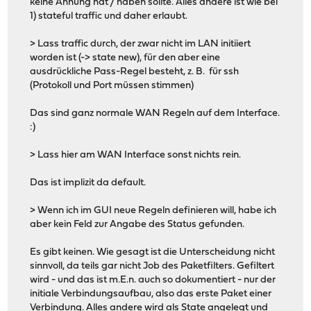
keine Ahnung hat / haben sollte. Alles andere ist wie bei
1) stateful traffic und daher erlaubt.
> Lass traffic durch, der zwar nicht im LAN initiiert
worden ist (-> state new), für den aber eine
ausdrückliche Pass-Regel besteht, z. B. für ssh
(Protokoll und Port müssen stimmen)
Das sind ganz normale WAN Regeln auf dem Interface.
:)
> Lass hier am WAN Interface sonst nichts rein.
Das ist implizit da default.
> Wenn ich im GUI neue Regeln definieren will, habe ich
aber kein Feld zur Angabe des Status gefunden.
Es gibt keinen. Wie gesagt ist die Unterscheidung nicht
sinnvoll, da teils gar nicht Job des Paketfilters. Gefiltert
wird - und das ist m.E.n. auch so dokumentiert - nur der
initiale Verbindungsaufbau, also das erste Paket einer
Verbindung. Alles andere wird als State angelegt und