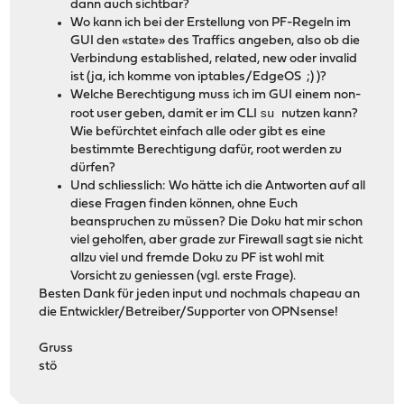
dann auch sichtbar?
Wo kann ich bei der Erstellung von PF-Regeln im
GUI den «state» des Traffics angeben, also ob die
Verbindung established, related, new oder invalid
ist (ja, ich komme von iptables/EdgeOS ;) )?
Welche Berechtigung muss ich im GUI einem non-
su
root user geben, damit er im CLI
nutzen kann?
Wie befürchtet einfach alle oder gibt es eine
bestimmte Berechtigung dafür, root werden zu
dürfen?
Und schliesslich: Wo hätte ich die Antworten auf all
diese Fragen finden können, ohne Euch
beanspruchen zu müssen? Die Doku hat mir schon
viel geholfen, aber grade zur Firewall sagt sie nicht
allzu viel und fremde Doku zu PF ist wohl mit
Vorsicht zu geniessen (vgl. erste Frage).
Besten Dank für jeden input und nochmals chapeau an
die Entwickler/Betreiber/Supporter von OPNsense!
Gruss
stö