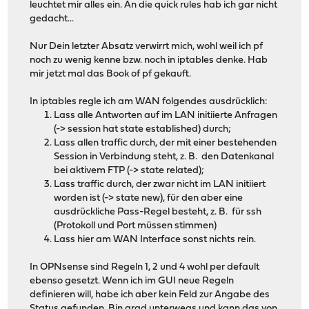
leuchtet mir alles ein. An die quick rules hab ich gar nicht
gedacht...
Nur Dein letzter Absatz verwirrt mich, wohl weil ich pf
noch zu wenig kenne bzw. noch in iptables denke. Hab
mir jetzt mal das Book of pf gekauft.
In iptables regle ich am WAN folgendes ausdrücklich:
Lass alle Antworten auf im LAN initiierte Anfragen
(-> session hat state established) durch;
Lass allen traffic durch, der mit einer bestehenden
Session in Verbindung steht, z. B. den Datenkanal
bei aktivem FTP (-> state related);
Lass traffic durch, der zwar nicht im LAN initiiert
worden ist (-> state new), für den aber eine
ausdrückliche Pass-Regel besteht, z. B. für ssh
(Protokoll und Port müssen stimmen)
Lass hier am WAN Interface sonst nichts rein.
In OPNsense sind Regeln 1, 2 und 4 wohl per default
ebenso gesetzt. Wenn ich im GUI neue Regeln
definieren will, habe ich aber kein Feld zur Angabe des
Status gefunden. Bin grad unterwegs und kann das von