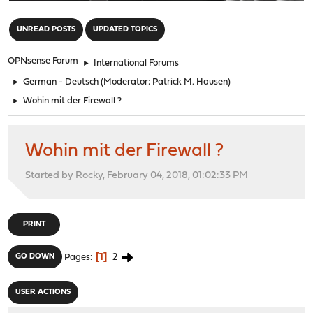
"
UNREAD POSTS
UPDATED TOPICS
OPNsense Forum
►
International Forums
►
German - Deutsch
(Moderator:
Patrick M. Hausen
)
►
Wohin mit der Firewall ?
Wohin mit der Firewall ?
Started by Rocky, February 04, 2018, 01:02:33 PM
PRINT
1
2
GO DOWN
Pages
USER ACTIONS