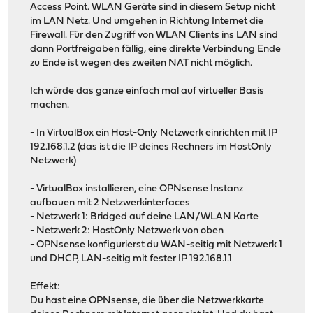
Access Point. WLAN Geräte sind in diesem Setup nicht
im LAN Netz. Und umgehen in Richtung Internet die
Firewall. Für den Zugriff von WLAN Clients ins LAN sind
dann Portfreigaben fällig, eine direkte Verbindung Ende
zu Ende ist wegen des zweiten NAT nicht möglich.
Ich würde das ganze einfach mal auf virtueller Basis
machen.
- In VirtualBox ein Host-Only Netzwerk einrichten mit IP
192.168.1.2 (das ist die IP deines Rechners im HostOnly
Netzwerk)
- VirtualBox installieren, eine OPNsense Instanz
aufbauen mit 2 Netzwerkinterfaces
- Netzwerk 1: Bridged auf deine LAN/WLAN Karte
- Netzwerk 2: HostOnly Netzwerk von oben
- OPNsense konfigurierst du WAN-seitig mit Netzwerk 1
und DHCP, LAN-seitig mit fester IP 192.168.1.1
Effekt:
Du hast eine OPNsense, die über die Netzwerkkarte