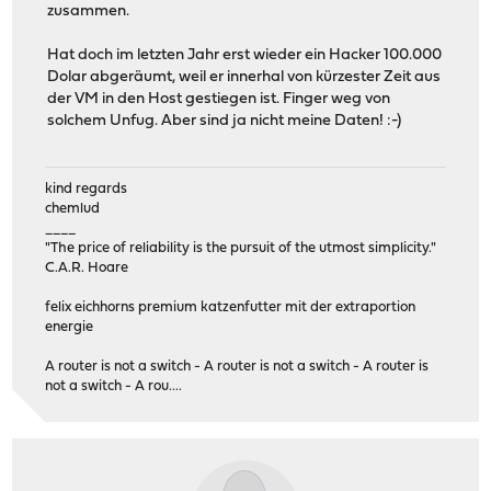
zusammen.
Hat doch im letzten Jahr erst wieder ein Hacker 100.000
Dolar abgeräumt, weil er innerhal von kürzester Zeit aus
der VM in den Host gestiegen ist. Finger weg von
solchem Unfug. Aber sind ja nicht meine Daten! :-)
kind regards
chemlud
____
"The price of reliability is the pursuit of the utmost simplicity."
C.A.R. Hoare
felix eichhorns premium katzenfutter mit der extraportion
energie
A router is not a switch - A router is not a switch - A router is
not a switch - A rou....