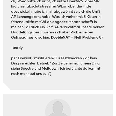
ok, IPSec nutze ich nicht, ich nutze OpenVPN, aber SIP
läuft hier absolut stressfrei. WLan über die Fritte
abzuwickeln habe ich mir abgewöhnt seit ich die Unifi
AP kennengelernt habe. Was ich vorher mit 3 Kisten in
frittenqualität mit WLan abgedeckt hatte schafft in
meinen Fall auch ein Unifi AP :P Nichtmal unsere beiden
Daddelkings beschweren sich über Probleme bei
Onlinegames, also hier:
DoubleNAT = Null Problemo
8)
-teddy
ps.: Firewall virtualisieren? Zu Testzwecken klar, kein
Ding im echten Betrieb? Zur Zeit eher nicht mein Ding
siehe Spectre und Meltdown. Ich befürchte da kommt
noch mehr auf uns zu :'(