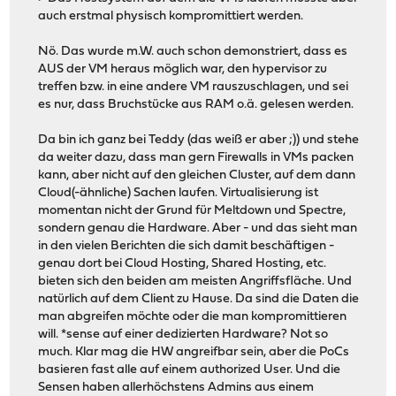
auch erstmal physisch kompromittiert werden.
Nö. Das wurde m.W. auch schon demonstriert, dass es
AUS der VM heraus möglich war, den hypervisor zu
treffen bzw. in eine andere VM rauszuschlagen, und sei
es nur, dass Bruchstücke aus RAM o.ä. gelesen werden.
Da bin ich ganz bei Teddy (das weiß er aber ;)) und stehe
da weiter dazu, dass man gern Firewalls in VMs packen
kann, aber nicht auf den gleichen Cluster, auf dem dann
Cloud(-ähnliche) Sachen laufen. Virtualisierung ist
momentan nicht der Grund für Meltdown und Spectre,
sondern genau die Hardware. Aber - und das sieht man
in den vielen Berichten die sich damit beschäftigen -
genau dort bei Cloud Hosting, Shared Hosting, etc.
bieten sich den beiden am meisten Angriffsfläche. Und
natürlich auf dem Client zu Hause. Da sind die Daten die
man abgreifen möchte oder die man kompromittieren
will. *sense auf einer dedizierten Hardware? Not so
much. Klar mag die HW angreifbar sein, aber die PoCs
basieren fast alle auf einem authorized User. Und die
Sensen haben allerhöchstens Admins aus einem