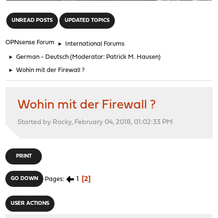
"
UNREAD POSTS
UPDATED TOPICS
OPNsense Forum
►
International Forums
►
German - Deutsch
(Moderator:
Patrick M. Hausen
)
►
Wohin mit der Firewall ?
Wohin mit der Firewall ?
Started by Rocky, February 04, 2018, 01:02:33 PM
PRINT
1
2
GO DOWN
Pages
USER ACTIONS