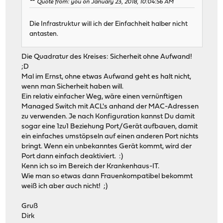
Quote from: you on January 23, 2018, 10:04:56 AM
Die Infrastruktur will ich der Einfachheit halber nicht
antasten.
Die Quadratur des Kreises: Sicherheit ohne Aufwand!
;D
Mal im Ernst, ohne etwas Aufwand geht es halt nicht,
wenn man Sicherheit haben will.
Ein relativ einfacher Weg, wäre einen vernünftigen
Managed Switch mit ACL's anhand der MAC-Adressen
zu verwenden. Je nach Konfiguration kannst Du damit
sogar eine 1zu1 Beziehung Port/Gerät aufbauen, damit
ein einfaches umstöpseln auf einen anderen Port nichts
bringt. Wenn ein unbekanntes Gerät kommt, wird der
Port dann einfach deaktiviert. :)
Kenn ich so im Bereich der Krankenhaus-IT.
Wie man so etwas dann Frauenkompatibel bekommt
weiß ich aber auch nicht! ;)
Gruß
Dirk