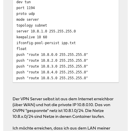
dev tun
port 1194
proto udp
mode server
topology subnet
server 10.8.1.0 255.255.255.0
keepalive 10 60
ifconfig-pool-persist ipp.txt
float
push "route 10.8.0.0 255.255.255.0"
push "route 10.8.2.0 255.255.255.0"
push "route 10.8.3.0 255.255.255.0"
push "route 10.8.4.0 255.255.255.0"
push "route 10.8.5.0 255.255.255.0"
push "route 10.8.6.0 255.255.255.0"
push "route 10.8.7.0 255.255.255.0"
push "route 10.8.8.0 255.255.255.0"
Der VPN Server selbst ist aus dem Internet erreichbar
push "route 10.8.9.0 255.255.255.0"
(über WAN) und hat die private IP 10.8.0.10. Das von
push "route 10.8.10.0 255.255.255.0"
OVPN "gespannte" netz ist 10.8.1.0/24. Die Netze
push "route 10.8.11.0 255.255.255.0"
10.8.x.0/24 sind Netze in denen Container laufen.
push "route 10.8.12.0 255.255.255.0"
push "dhcp-option DNS 10.8.0.10"
Ich möchte erreichen, dass ich aus dem LAN meiner
client-to-client