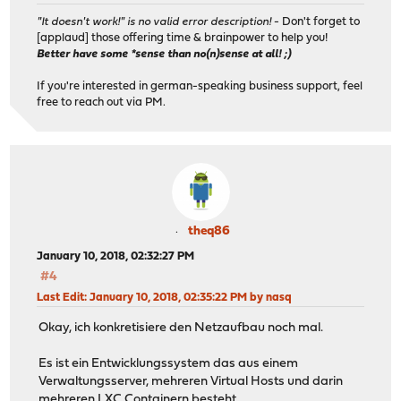
"It doesn't work!" is no valid error description!
- Don't forget to
[applaud] those offering time & brainpower to help you!
Better have some *sense than no(n)sense at all! ;)
If you're interested in german-speaking business support, feel
free to reach out via PM.
theq86
January 10, 2018, 02:32:27 PM
#4
Last Edit
: January 10, 2018, 02:35:22 PM by nasq
Okay, ich konkretisiere den Netzaufbau noch mal.
Es ist ein Entwicklungssystem das aus einem
Verwaltungsserver, mehreren Virtual Hosts und darin
mehreren LXC Containern besteht.