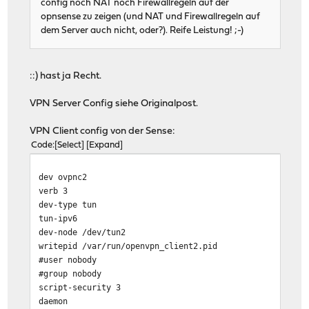
config noch NAT noch Firewallregeln auf der
opnsense zu zeigen (und NAT und Firewallregeln auf
dem Server auch nicht, oder?). Reife Leistung! ;-)
::) hast ja Recht.
VPN Server Config siehe Originalpost.
VPN Client config von der Sense:
Code
Select
Expand
dev ovpnc2
verb 3
dev-type tun
tun-ipv6
dev-node /dev/tun2
writepid /var/run/openvpn_client2.pid
#user nobody
#group nobody
script-security 3
daemon