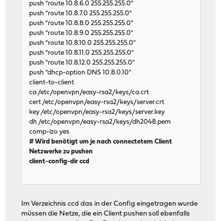
push "route 10.8.6.0 255.255.255.0"
push "route 10.8.7.0 255.255.255.0"
push "route 10.8.8.0 255.255.255.0"
push "route 10.8.9.0 255.255.255.0"
push "route 10.8.10.0 255.255.255.0"
push "route 10.8.11.0 255.255.255.0"
push "route 10.8.12.0 255.255.255.0"
push "dhcp-option DNS 10.8.0.10"
client-to-client
ca /etc/openvpn/easy-rsa2/keys/ca.crt
cert /etc/openvpn/easy-rsa2/keys/server.crt
key /etc/openvpn/easy-rsa2/keys/server.key
dh /etc/openvpn/easy-rsa2/keys/dh2048.pem
comp-lzo yes
# Wird benötigt um je nach connectetem Client
Netzwerke zu pushen
client-config-dir ccd
Im Verzeichnis ccd das in der Config eingetragen wurde
müssen die Netze, die ein Client pushen soll ebenfalls