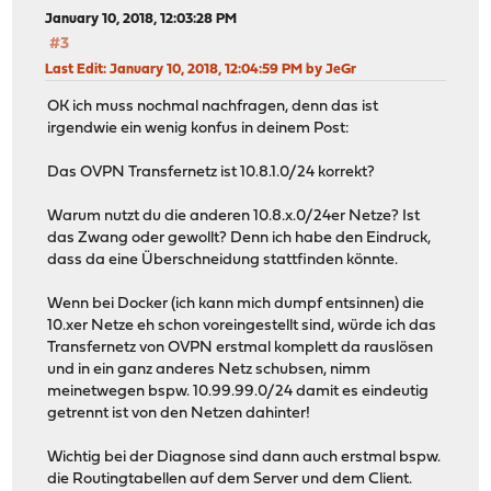
January 10, 2018, 12:03:28 PM
#3
Last Edit
: January 10, 2018, 12:04:59 PM by JeGr
OK ich muss nochmal nachfragen, denn das ist
irgendwie ein wenig konfus in deinem Post:
Das OVPN Transfernetz ist 10.8.1.0/24 korrekt?
Warum nutzt du die anderen 10.8.x.0/24er Netze? Ist
das Zwang oder gewollt? Denn ich habe den Eindruck,
dass da eine Überschneidung stattfinden könnte.
Wenn bei Docker (ich kann mich dumpf entsinnen) die
10.xer Netze eh schon voreingestellt sind, würde ich das
Transfernetz von OVPN erstmal komplett da rauslösen
und in ein ganz anderes Netz schubsen, nimm
meinetwegen bspw. 10.99.99.0/24 damit es eindeutig
getrennt ist von den Netzen dahinter!
Wichtig bei der Diagnose sind dann auch erstmal bspw.
die Routingtabellen auf dem Server und dem Client.