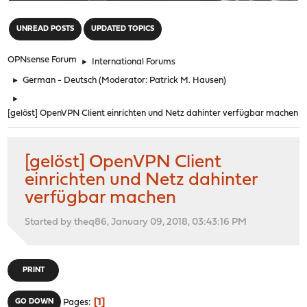
"
UNREAD POSTS
UPDATED TOPICS
OPNsense Forum
►
International Forums
►
German - Deutsch
(Moderator:
Patrick M. Hausen
)
►
[gelöst] OpenVPN Client einrichten und Netz dahinter verfügbar machen
[gelöst] OpenVPN Client
einrichten und Netz dahinter
verfügbar machen
Started by theq86, January 09, 2018, 03:43:16 PM
PRINT
1
GO DOWN
Pages