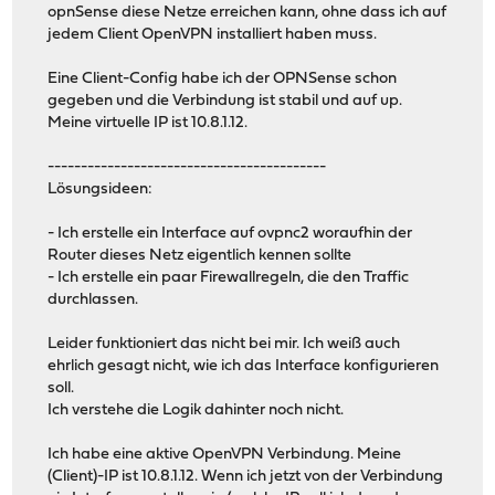
opnSense diese Netze erreichen kann, ohne dass ich auf
ca /etc/openvpn/easy-rsa2/keys/ca.crt
jedem Client OpenVPN installiert haben muss.
cert /etc/openvpn/easy-rsa2/keys/server.crt
key /etc/openvpn/easy-rsa2/keys/server.key
Eine Client-Config habe ich der OPNSense schon
dh /etc/openvpn/easy-rsa2/keys/dh2048.pem
gegeben und die Verbindung ist stabil und auf up.
comp-lzo yes
Meine virtuelle IP ist 10.8.1.12.
------------------------------------------
Lösungsideen:
- Ich erstelle ein Interface auf ovpnc2 woraufhin der
Router dieses Netz eigentlich kennen sollte
- Ich erstelle ein paar Firewallregeln, die den Traffic
durchlassen.
Leider funktioniert das nicht bei mir. Ich weiß auch
ehrlich gesagt nicht, wie ich das Interface konfigurieren
soll.
Ich verstehe die Logik dahinter noch nicht.
Ich habe eine aktive OpenVPN Verbindung. Meine
(Client)-IP ist 10.8.1.12. Wenn ich jetzt von der Verbindung