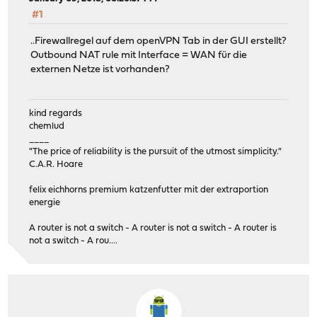
#1
..Firewallregel auf dem openVPN Tab in der GUI erstellt?
Outbound NAT rule mit Interface = WAN für die
externen Netze ist vorhanden?
kind regards
chemlud
____
"The price of reliability is the pursuit of the utmost simplicity."
C.A.R. Hoare
felix eichhorns premium katzenfutter mit der extraportion
energie
A router is not a switch - A router is not a switch - A router is
not a switch - A rou....