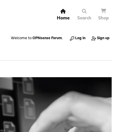
Home
Search
Shop
Welcome to
OPNsense Forum
.
Log in
Sign up