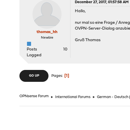
December 27, 2017, 01:57:58 AM
Hallo,
nur mal so eine Frage / Anreg
OVPN-Server-Dialog anzubiet
thomas_hh
Newbie
Gruß Thomas
Posts
10
Logged
1
Pages
GO UP
OPNsense Forum
►
International Forums
►
German - Deutsch