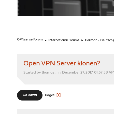
"
OPNsense Forum
►
International Forums
►
German - Deutsch
Open VPN Server klonen?
Started by thomas_hh, December 27, 2017, 01:57:58 A
1
Pages
GO DOWN