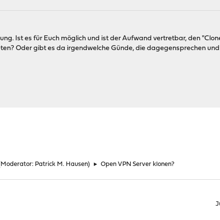
ung. Ist es für Euch möglich und ist der Aufwand vertretbar, den "Clo
en? Oder gibt es da irgendwelche Günde, die dagegensprechen und 
(Moderator:
Patrick M. Hausen
)
►
Open VPN Server klonen?
J