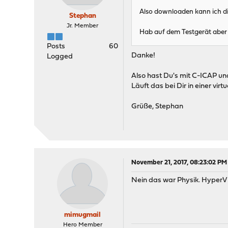
Also downloaden kann ich di
Stephan
Jr. Member
Hab auf dem Testgerät aber
Posts
60
Danke!
Logged
Also hast Du's mit C-ICAP u
Läuft das bei Dir in einer vi
Grüße, Stephan
November 21, 2017, 08:23:02 PM
Nein das war Physik. HyperV
mimugmail
Hero Member