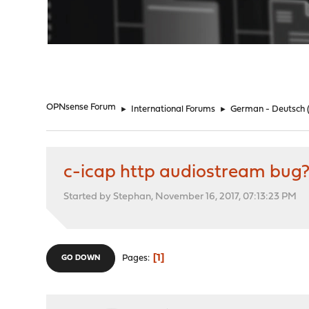
"
OPNsense Forum
►
International Forums
►
German - Deutsch
c-icap http audiostream bug
Started by Stephan, November 16, 2017, 07:13:23 PM
1
Pages
GO DOWN