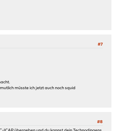
#7
macht.
mutlich müsste ich jetzt auch noch squid
#8
n C-ICAP übergeben und du kannst dein Technodingens