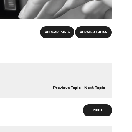
UNREAD POSTS
UPDATED TOPICS
Previous Topic
-
Next Topic
PRINT