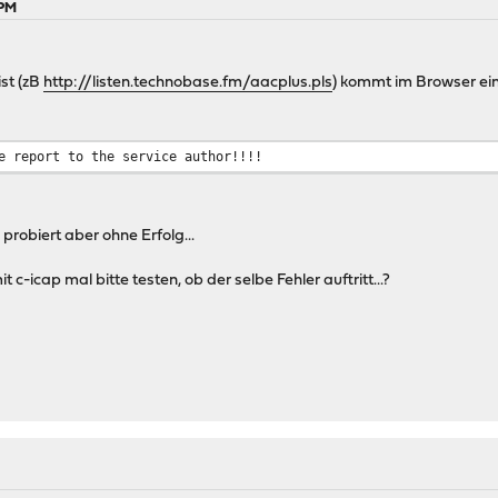
 PM
ist (zB
http://listen.technobase.fm/aacplus.pls
) kommt im Browser ein
e report to the service author!!!!
robiert aber ohne Erfolg...
-icap mal bitte testen, ob der selbe Fehler auftritt...?