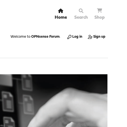
Home
Search
Shop
Welcome to
OPNsense Forum
.
Log in
Sign up