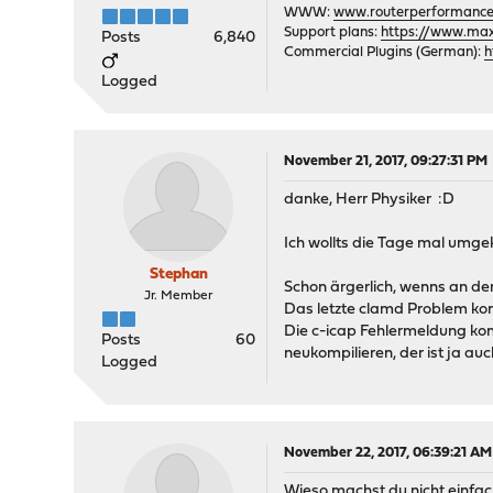
WWW:
www.routerperformance
Support plans:
https://www.max-
Posts
6,840
Commercial Plugins (German):
h
Logged
November 21, 2017, 09:27:31 PM
danke, Herr Physiker :D
Ich wollts die Tage mal umgek
Stephan
Schon ärgerlich, wenns an der V
Jr. Member
Das letzte clamd Problem konn
Die c-icap Fehlermeldung komm
Posts
60
neukompilieren, der ist ja auc
Logged
November 22, 2017, 06:39:21 AM
Wieso machst du nicht einfa