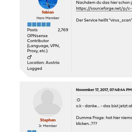
Nachdem du das hier schon 
https://sourceforge.net/p/
fabian
Hero Member
Der Service heißt "virus_scan"
Posts
2,769
OPNsense
Contributor
(Language, VPN,
Proxy, etc.)
Location: Austria
Logged
November 17, 2017, 07:48:44 PM
:D
o.k - danke... - das bist jetz
Dumme Frage: hat hier niemand
Stephan
klicken...???
Jr. Member