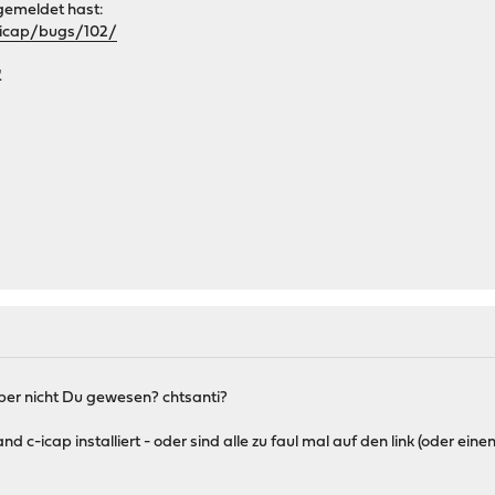
gemeldet hast:
c-icap/bugs/102/
.
t aber nicht Du gewesen? chtsanti?
 c-icap installiert - oder sind alle zu faul mal auf den link (oder e