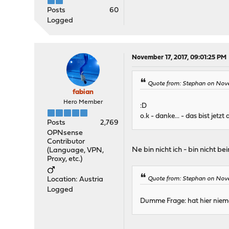
Posts
60
Logged
November 17, 2017, 09:01:25 PM
Quote from: Stephan on Nove
fabian
Hero Member
:D
o.k - danke... - das bist jet
Posts
2,769
OPNsense
Contributor
Ne bin nicht ich - bin nicht 
(Language, VPN,
Proxy, etc.)
Location: Austria
Quote from: Stephan on Nove
Logged
Dumme Frage: hat hier nieman