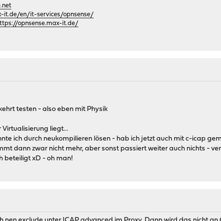
.net
it.de/en/it-services/opnsense/
ttps://opnsense.max-it.de/
ehrt testen - also eben mit Physik
irtualisierung liegt...
te ich durch neukompilieren lösen - hab ich jetzt auch mit c-icap ge
t dann zwar nicht mehr, aber sonst passiert weiter auch nichts - ver
h beteiligt xD - oh man!
ch nen exclude unter ICAP advanced im Proxy. Dann wird das nicht a