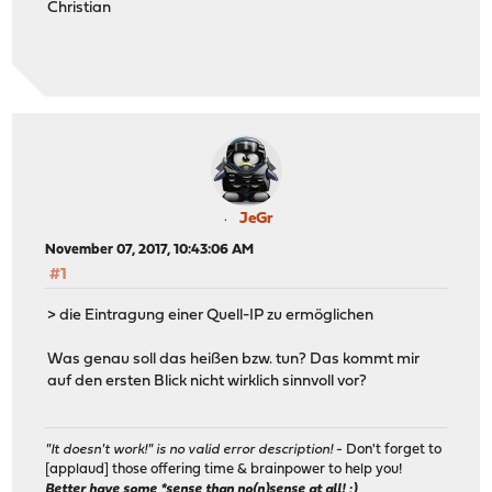
Christian
JeGr
November 07, 2017, 10:43:06 AM
#1
> die Eintragung einer Quell-IP zu ermöglichen
Was genau soll das heißen bzw. tun? Das kommt mir
auf den ersten Blick nicht wirklich sinnvoll vor?
"It doesn't work!" is no valid error description!
- Don't forget to
[applaud] those offering time & brainpower to help you!
Better have some *sense than no(n)sense at all! ;)