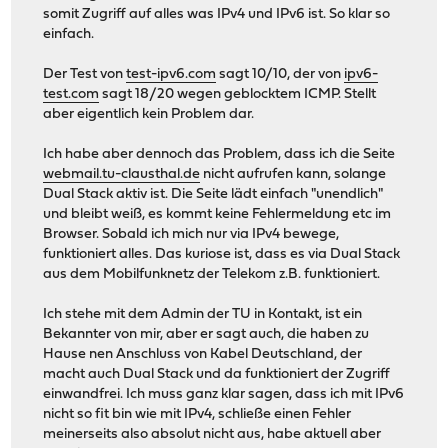
somit Zugriff auf alles was IPv4 und IPv6 ist. So klar so
einfach.
Der Test von
test-ipv6.com
sagt 10/10, der von
ipv6-
test.com
sagt 18/20 wegen geblocktem ICMP. Stellt
aber eigentlich kein Problem dar.
Ich habe aber dennoch das Problem, dass ich die Seite
webmail.tu-clausthal.de
nicht aufrufen kann, solange
Dual Stack aktiv ist. Die Seite lädt einfach "unendlich"
und bleibt weiß, es kommt keine Fehlermeldung etc im
Browser. Sobald ich mich nur via IPv4 bewege,
funktioniert alles. Das kuriose ist, dass es via Dual Stack
aus dem Mobilfunknetz der Telekom z.B. funktioniert.
Ich stehe mit dem Admin der TU in Kontakt, ist ein
Bekannter von mir, aber er sagt auch, die haben zu
Hause nen Anschluss von Kabel Deutschland, der
macht auch Dual Stack und da funktioniert der Zugriff
einwandfrei. Ich muss ganz klar sagen, dass ich mit IPv6
nicht so fit bin wie mit IPv4, schließe einen Fehler
meinerseits also absolut nicht aus, habe aktuell aber