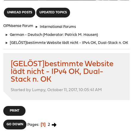
"
UNREAD POSTS
UPDATED TOPICS
OPNsense Forum
►
International Forums
►
German - Deutsch
(Moderator:
Patrick M. Hausen
)
►
[GELÖST]bestimmte Website lädt nicht - IPv4 OK, Dual-Stack n. OK
[GELÖST]bestimmte Website
lädt nicht - IPv4 OK, Dual-
Stack n. OK
Started by Lumpy, October 11, 2017, 10:05:41 AM
PRINT
1
2
GO DOWN
Pages