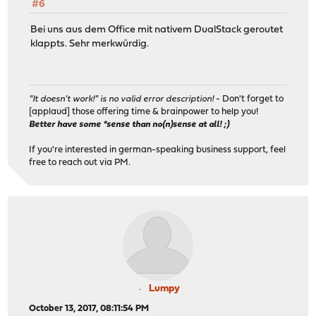
#6
Bei uns aus dem Office mit nativem DualStack geroutet
klappts. Sehr merkwürdig.
"It doesn't work!" is no valid error description!
- Don't forget to
[applaud] those offering time & brainpower to help you!
Better have some *sense than no(n)sense at all! ;)
If you're interested in german-speaking business support, feel
free to reach out via PM.
Lumpy
October 13, 2017, 08:11:54 PM