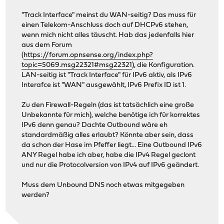
"Track Interface" meinst du WAN-seitig? Das muss für
einen Telekom-Anschluss doch auf DHCPv6 stehen,
wenn mich nicht alles täuscht. Hab das jedenfalls hier
aus dem Forum
(
https://forum.opnsense.org/index.php?
topic=5069.msg22321#msg22321
), die Konfiguration.
LAN-seitig ist "Track Interface" für IPv6 aktiv, als IPv6
Interafce ist "WAN" ausgewählt, IPv6 Prefix ID ist 1.
Zu den Firewall-Regeln (das ist tatsächlich eine große
Unbekannte für mich), welche benötige ich für korrektes
IPv6 denn genau? Dachte Outbound wäre eh
standardmäßig alles erlaubt? Könnte aber sein, dass
da schon der Hase im Pfeffer liegt... Eine Outbound IPv6
ANY Regel habe ich aber, habe die IPv4 Regel geclont
und nur die Protocolversion von IPv4 auf IPv6 geändert.
Muss dem Unbound DNS noch etwas mitgegeben
werden?