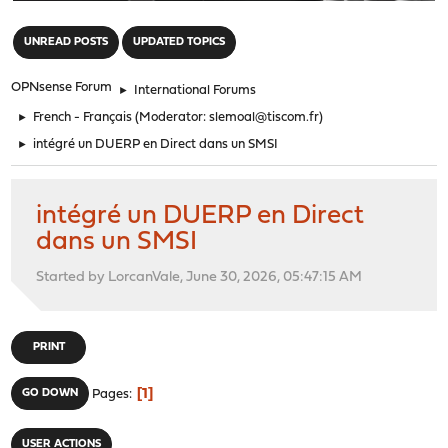
"
UNREAD POSTS
UPDATED TOPICS
OPNsense Forum
►
International Forums
►
French - Français
(Moderator:
slemoal@tiscom.fr
)
►
intégré un DUERP en Direct dans un SMSI
intégré un DUERP en Direct
dans un SMSI
Started by LorcanVale, June 30, 2026, 05:47:15 AM
PRINT
1
GO DOWN
Pages
USER ACTIONS