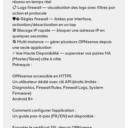
réseau en temps réel
📋 Logs firewall — visualisation des logs avec filtres par
action et protocole
🛡� Règles firewall — listées par interface,
activation/désactivation en un tap
🚫 Blocage IP rapide — bloquer une adresse IP en
quelques secondes
🔁 Multi-instance — gérer plusieurs OPNsense depuis
une seule application
⚡ Vue Haute Disponibilité — superviser vos paires HA
(Master/Slave) côte à côte
Prérequis :
OPNsense accessible en HTTPS
Un utilisateur dédié avec clé API (droits limités :
Diagnostics, Firewall Rules, Firewall Logs, System
Firmware)
Android 8+
Comment configurer l'application :
Un guide pas-à-pas (FR/EN) est disponible :
Exporter le certificat SSL depuis OPNsense