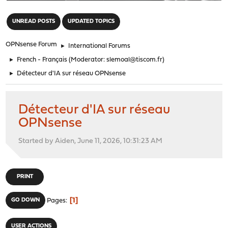
"
UNREAD POSTS
UPDATED TOPICS
OPNsense Forum
►
International Forums
►
French - Français
(Moderator:
slemoal@tiscom.fr
)
►
Détecteur d'IA sur réseau OPNsense
Détecteur d'IA sur réseau
OPNsense
Started by Aiden, June 11, 2026, 10:31:23 AM
PRINT
1
GO DOWN
Pages
USER ACTIONS