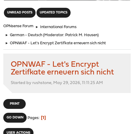
"
UNREAD POSTS
UPDATED TOPICS
OPNsense Forum
►
International Forums
►
German - Deutsch
(Moderator:
Patrick M. Hausen
)
►
OPNWAF - Let's Encrypt Zertifkate erneuern sich nicht
OPNWAF - Let's Encrypt
Zertifkate erneuern sich nicht
Started by rushstone, May 29, 2026, 11:11:25 AM
PRINT
1
GO DOWN
Pages
USER ACTIONS