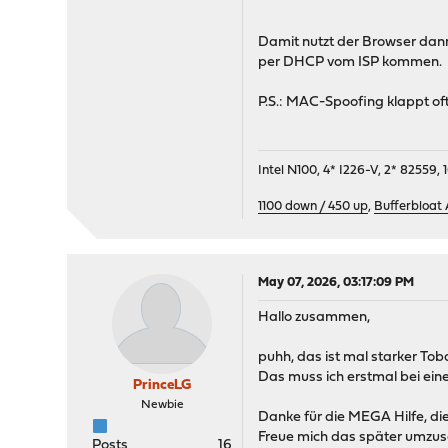
Damit nutzt der Browser dan
per DHCP vom ISP kommen.
P.S.: MAC-Spoofing klappt oft
Intel N100, 4* I226-V, 2* 8255
1100 down / 450 up
,
Bufferbloat
May 07, 2026, 03:17:09 PM
Hallo zusammen,
puhh, das ist mal starker Tob
Das muss ich erstmal bei ein
PrinceLG
Newbie
Danke für die MEGA Hilfe, die
Freue mich das später umzuse
Posts
16