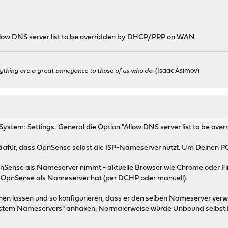
Allow DNS server list to be overridden by DHCP/PPP on WAN
ything are a great annoyance to those of us who do.
(Isaac Asimov)
r System: Settings: General die Option "Allow DNS server list to be o
dafür, dass OpnSense selbst die ISP-Nameserver nutzt. Um Deinen PC 
nSense als Nameserver nimmt - aktuelle Browser wie Chrome oder Fir
ie OpnSense als Nameserver hat (per DCHP oder manuell).
hen lassen und so konfigurieren, dass er den selben Nameserver ver
ystem Nameservers" anhaken. Normalerweise würde Unbound selbst 