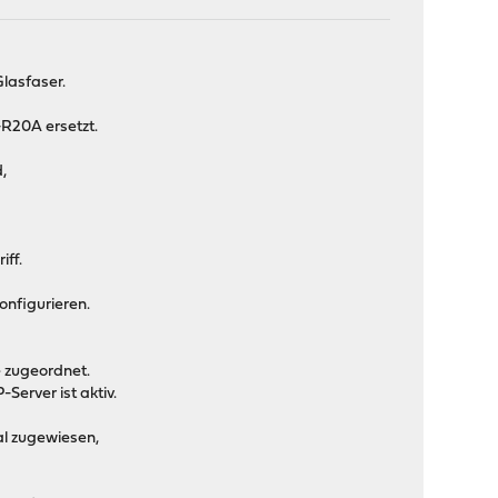
Glasfaser.
R20A ersetzt.
,
iff.
nfigurieren.
 zugeordnet.
erver ist aktiv.
al zugewiesen,