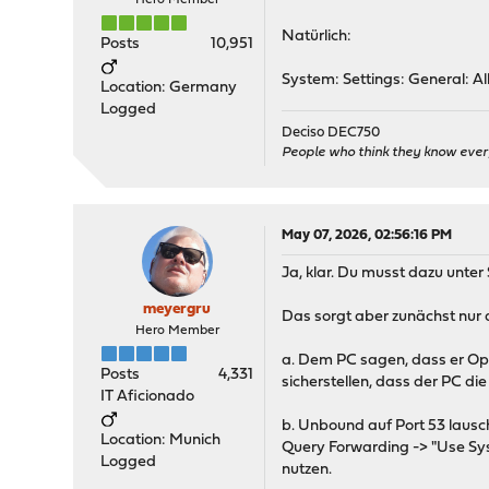
Hero Member
Natürlich:
Posts
10,951
System: Settings: General: 
Location: Germany
Logged
Deciso DEC750
People who think they know ever
May 07, 2026, 02:56:16 PM
Ja, klar. Du musst dazu unte
meyergru
Das sorgt aber zunächst nur 
Hero Member
a. Dem PC sagen, dass er Op
Posts
4,331
sicherstellen, dass der PC d
IT Aficionado
b. Unbound auf Port 53 lausc
Location: Munich
Query Forwarding -> "Use S
Logged
nutzen.