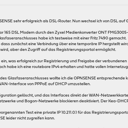
NSENSE sehr erfolgreich als DSL-Router. Nun wechsel ich von DSL auf 
Vigor 165 DSL Modem durch den Zyxel Medienkonverter ONT FMG3005-
lasfaseranschlusses habe ich testweise mit einer Fritz 7490 gemacht.
o, dass zunächst eine Verbindung über eine temporäre IP hergstellt wird
t wird, aber den Zugriff auf das Registrierungsportal ermöglicht.
 ein, was erfolgreich zur Registrierung und Freigabe der verbundenen
ch habe ich eine routebare IPv4 erhalten und hatte vollen Internetzugr
 des Glasfaseranschlusses wollte ich die OPNSENSE entsprechende ko
s WAN-Interface von PPPoE auf DHCP umzustellen.
iguration gelöscht, und das Interfaces direkt der WAN-Netzwerkkarte
Netzwerke und Bogon-Netzwerke blockieren deaktiviert. Der Kea-DHCP-S
orgenannten Test eine private IP 10.211.0.1 für das Registrierungsport
E leider nicht zugreifen kann.