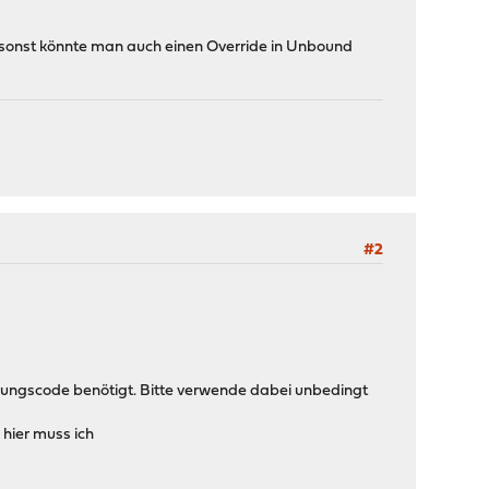
f, sonst könnte man auch einen Override in Unbound
#2
erungscode benötigt. Bitte verwende dabei unbedingt
hier muss ich