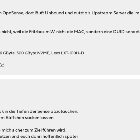
n OpnSense, dort läuft Unbound und nutzt als Upstream Server die
 nicht, weil die Fritzbox m.W. nicht die MAC, sondern eine DUID sendet
9, 16 GByte, 500 GByte NVME, Leox LXT-010H-D
 A+
ak in die Tiefen der Sense abzutauchen.
em Käffchen sacken lassen.
 mich sicher zum Ziel führen wird.
tzen und euch dann hoffentlich später