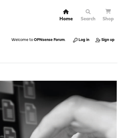
Home
Search
Shop
Welcome to
OPNsense Forum
.
Log in
Sign up