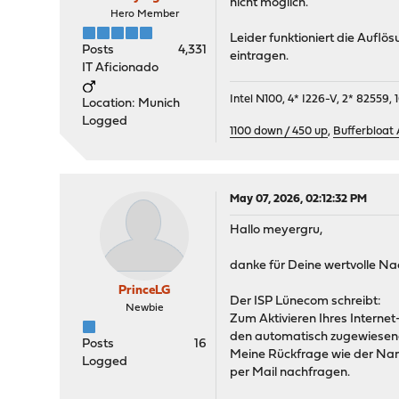
nicht möglich.
Hero Member
Leider funktioniert die Aufl
Posts
4,331
eintragen.
IT Aficionado
Intel N100, 4* I226-V, 2* 8255
Location: Munich
Logged
1100 down / 450 up
,
Bufferbloat
May 07, 2026, 02:12:32 PM
Hallo meyergru,
danke für Deine wertvolle Nach
PrinceLG
Der ISP Lünecom schreibt:
Newbie
Zum Aktivieren Ihres Interne
den automatisch zugewiesenen
Posts
16
Meine Rückfrage wie der Name
Logged
per Mail nachfragen.