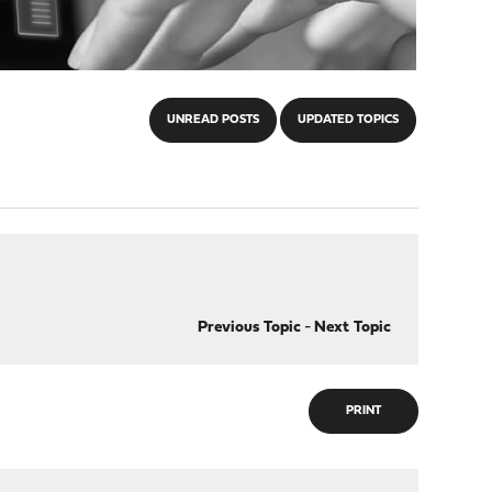
UNREAD POSTS
UPDATED TOPICS
Previous Topic
-
Next Topic
PRINT