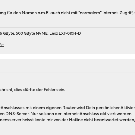
ösung für den Namen n.m.E. auch nicht mit "normalem" Internet-Zugrif
9, 16 GByte, 500 GByte NVME, Leox LXT-010H-D
 A+
richt, dies dürfte der Fehler sein.
t-Anschlusses mit einem eigenen Router wird Dein persönlicher Aktivi
 DNS-Server. Nur so kann der Internet-Anschluss aktiviert werden.
nsserver heisst konte mir von der Hotline nicht beantwortet werden, 