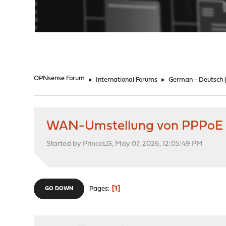
"
OPNsense Forum
►
International Forums
►
German - Deutsch
WAN-Umstellung von PPPoE
Started by PrinceLG, May 07, 2026, 12:05:49 PM
1
Pages
GO DOWN