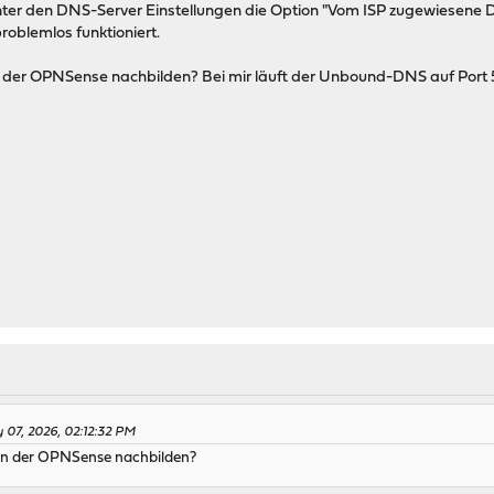
 unter den DNS-Server Einstellungen die Option "Vom ISP zugewiesene
roblemlos funktioniert.
n der OPNSense nachbilden? Bei mir läuft der Unbound-DNS auf Port 
 07, 2026, 02:12:32 PM
 in der OPNSense nachbilden?