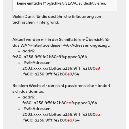
keine einfache Möglichkeit, SLAAC zu deaktivieren.
Vielen Dank für die ausführliche Erläuterung zum
technischen Hintergrund.
Aktuell werden mir in der Schnittstellen-Übersicht für
das WAN-Interface diese IPv6-Adressen angezeigt:
addr6:
fe80::a236:9fff:fe21:80e9%pppoe0/64
IPv6-Adressen:
2003:xxxx:xx7f:b9ae:a236:9fff:fe21:80
e9
fe80::a236:9fff:fe21:80
e9
/64
Bei dem Wechsel - der nicht passieren sollte - ändert
sich das dann zu:
addr6:
fe80::a236:9fff:fe21:80
ea
%pppoe0/64
IPv6-Adressen:
2003:xxxx:xx7f:b9ae:a236:9fff:fe21:80
ea
fe80::a236:9fff:fe21:80
ea
/64