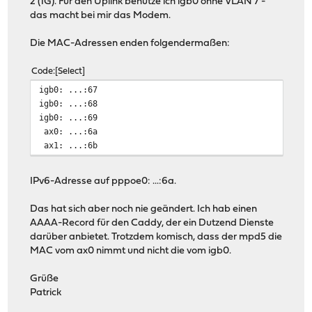
2 (1G). Für den Uplink benutze ich igb0 ohne VLAN 7 -
das macht bei mir das Modem.
Die MAC-Adressen enden folgendermaßen:
Code
Select
igb0: ...:67
igb0: ...:68
igb0: ...:69
ax0: ...:6a
ax1: ...:6b
IPv6-Adresse auf pppoe0: ...:6a.
Das hat sich aber noch nie geändert. Ich hab einen
AAAA-Record für den Caddy, der ein Dutzend Dienste
darüber anbietet. Trotzdem komisch, dass der mpd5 die
MAC vom ax0 nimmt und nicht die vom igb0.
Grüße
Patrick