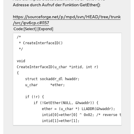
Adresse durch Aufruf der Funktion GetEther():
https://sourceforge.net/p/mpd/svn/HEAD/tree/trunk
/src/ipv6cp.c#l157
Code
Select
Expand
/*
* CreateInterfaceID()
*/
void
CreateInterfaceID(u_char *intid, int r)
{
struct sockaddr_dl hwaddr;
u_char
*ether;
if (!r) {
if (!GetEther(NULL, &hwaddr)) {
ether = (u_char *) LLADDR(&hwaddr);
intid[0]=ether[0] ^ 0x02; /* reverse the u/l
intid[1]=ether[1];
intid[2]=ether[2];
intid[3]=0xff;