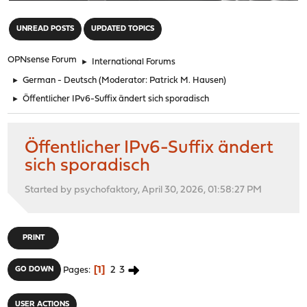
"
UNREAD POSTS
UPDATED TOPICS
OPNsense Forum
►
International Forums
►
German - Deutsch
(Moderator:
Patrick M. Hausen
)
►
Öffentlicher IPv6-Suffix ändert sich sporadisch
Öffentlicher IPv6-Suffix ändert
sich sporadisch
Started by psychofaktory, April 30, 2026, 01:58:27 PM
PRINT
1
2
3
GO DOWN
Pages
USER ACTIONS