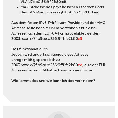
VLAN7): a0:36:9f:21:80:
e9
MAC-Adresse des physikalischen Ethernet-Ports
des
LAN
-Anschlusses igb1: a0:36:9f:21:80:
ea
Aus dem festen IPv6-Präfix vom Provider und der MAC-
Adresse sollte nach meinem Verständnis nun eine
Adresse nach dem EUI-64-Format gebildet werden:
2003:xxxx:xx7f:b9ae:a236:9fff:fe21:80
e9
Das funktioniert auch.
Jedoch wird ändert sich genau diese Adresse
unregelmäßig sporadisch zu
2003:xxxx:xx7f:b9ae:a236:9fff:fe21:80
ea
; also der EUI-
Adresse die zum LAN-Anschluss passend wäre.
Wie kommt das und wie kann ich das verhindern?