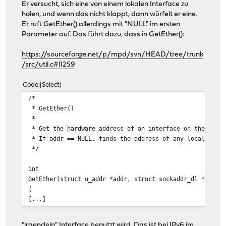
Er versucht, sich eine von einem lokalen Interface zu
intid[4]=0xfe;
holen, und wenn das nicht klappt, dann würfelt er eine.
intid[5]=ether[3];
Er ruft GetEther() allerdings mit "NULL" im ersten
intid[6]=ether[4];
Parameter auf. Das führt dazu, dass in GetEther():
intid[7]=ether[5];
return;
https://sourceforge.net/p/mpd/svn/HEAD/tree/trunk
}
/src/util.c#l1259
}
Code
Select
srandomdev();
/*
((u_int32_t*)(void*)intid)[0]=(((u_int32_t)random())
* GetEther()
((u_int32_t*)(void*)intid)[1]=(((u_int32_t)random())
*
intid[0] &= 0xfd;
* Get the hardware address of an interface on the the s
* If addr == NULL, finds the address of any local ether
}
*/
int
GetEther(struct u_addr *addr, struct sockaddr_dl *hwadd
{
[...]
"irgendein" Interface benutzt wird. Das ist bei IPv6 im