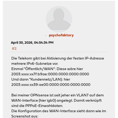
psychofaktory
April 30, 2026, 04:54:34 PM
#2
Die Telekom gibt bei Aktivierung der festen IP-Adresse
mehrere IPv6-Subnetze vor.
Einmal "Öffentlich/WAN": Diese wäre hier
2003:xxxx:xx7f:b9ae:0000:0000:0000:0000
Und dann "Kundennetz/LAN): hier
2003:xxxx:xx39:ae00:0000:0000:0000:0000
Bei meiner OPNsense ist seit jeher ein VLAN7 auf dem
WAN-Interface (hier igb0) angelegt. Damit verknüpft
sind die PPPoE-Einwahldaten.
Die Konfiguration des WAN-Interface sieht dann wie im
Screenshot aus: