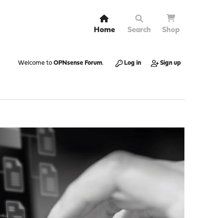
Home
Search
Shop
Welcome to
OPNsense Forum
.
Log in
Sign up