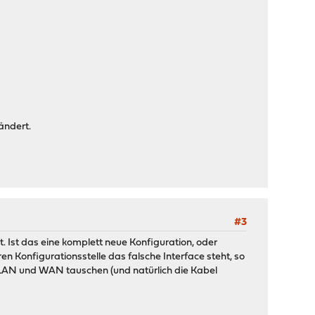
ändert.
#3
t. Ist das eine komplett neue Konfiguration, oder
en Konfigurationsstelle das falsche Interface steht, so
 LAN und WAN tauschen (und natürlich die Kabel