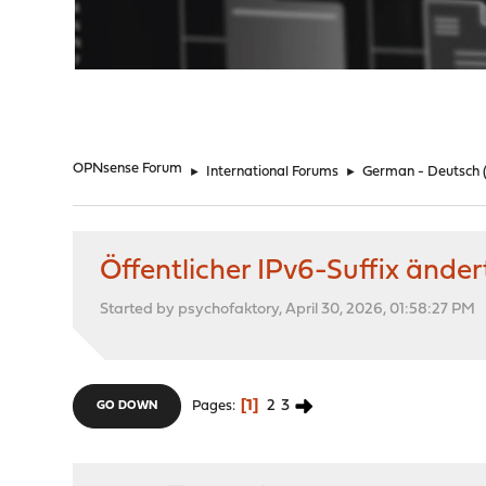
"
OPNsense Forum
►
International Forums
►
German - Deutsch
Öffentlicher IPv6-Suffix änder
Started by psychofaktory, April 30, 2026, 01:58:27 PM
1
2
3
Pages
GO DOWN