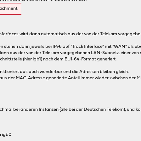
tachment.
nferfaces wird dann automatisch aus der von der Telekom vorgeg
 stehen dann jeweils bei IPv6 auf "Track Interface" mit "WAN" als üb
 dann aus der von der Telekom vorgegebenen LAN-Subnetz, einer von m
ittstelle (hier igb1) nach dem EUI-64-Format generiert.
unktioniert das auch wunderbar und die Adressen bleiben gleich.
us der MAC-Adresse generierte Anteil immer wieder zwischen der MA
chmal bei anderen Instanzen (alle bei der Deutschen Telekom), und kon
 igb0