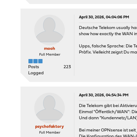
April 30, 2026, 04:04:06 PM
Deutsche Telekom usually hand
show how exactly the WAN int
Upps, falsche Sprache: Die Te
mooh
Präfix. Vielleicht zeigst Du 
Full Member
Posts
223
Logged
April 30, 2026, 04:54:34 PM
Die Telekom gibt bei Aktivie
Einmal "Öffentlich/WAN": D
Und dann "Kundennetz/LAN)
psychofaktory
Bei meiner OPNsense ist seit
Full Member
Die Konfiguration des WAN-In