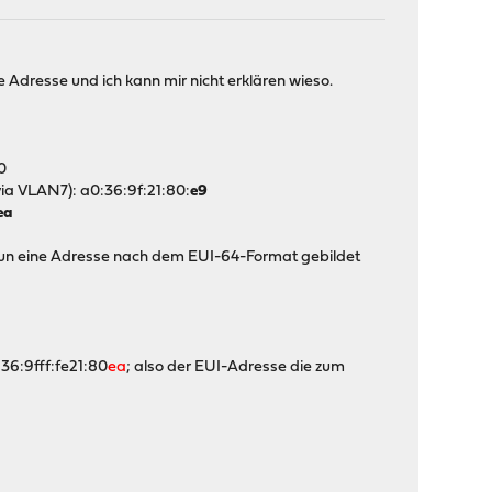
Adresse und ich kann mir nicht erklären wieso.
0
ia VLAN7): a0:36:9f:21:80:
e9
ea
nun eine Adresse nach dem EUI-64-Format gebildet
36:9fff:fe21:80
ea
; also der EUI-Adresse die zum