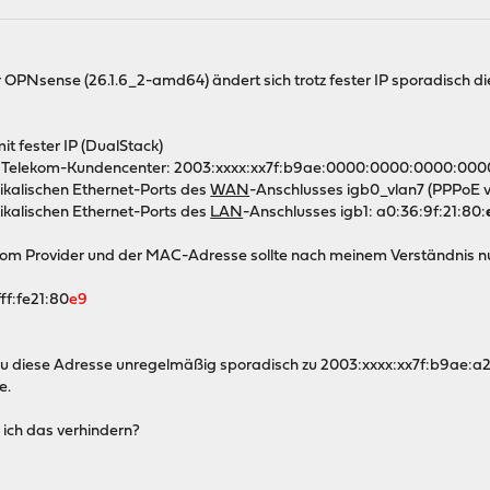
Nsense (26.1.6_2-amd64) ändert sich trotz fester IP sporadisch die 
t fester IP (DualStack)
ut Telekom-Kundencenter: 2003:xxxx:xx7f:b9ae:0000:0000:0000:000
kalischen Ethernet-Ports des
WAN
-Anschlusses igb0_vlan7 (PPPoE v
kalischen Ethernet-Ports des
LAN
-Anschlusses igb1: a0:36:9f:21:80:
vom Provider und der MAC-Adresse sollte nach meinem Verständnis 
ff:fe21:80
e9
au diese Adresse unregelmäßig sporadisch zu 2003:xxxx:xx7f:b9ae:a2
e.
ich das verhindern?