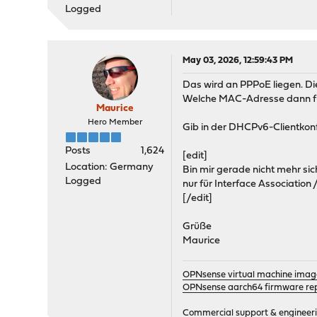
Logged
May 03, 2026, 12:59:43 PM
Das wird an PPPoE liegen. D
Welche MAC-Adresse dann für
Maurice
Hero Member
Gib in der DHCPv6-Clientkonfi
Posts
1,624
[edit]
Location: Germany
Bin mir gerade nicht mehr sic
Logged
nur für Interface Association 
[/edit]
Grüße
Maurice
OPNsense virtual machine imag
OPNsense aarch64 firmware rep
Commercial support & engineering