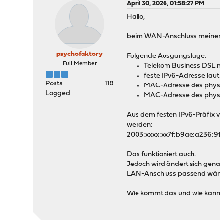
April 30, 2026, 01:58:27 PM
Hallo,
beim WAN-Anschluss meiner OP
psychofaktory
Folgende Ausgangslage:
Full Member
Telekom Business DSL mi
feste IPv6-Adresse la
Posts
118
MAC-Adresse des physi
Logged
MAC-Adresse des physi
Aus dem festen IPv6-Präfix 
werden:
2003:xxxx:xx7f:b9ae:a236:9f
Das funktioniert auch.
Jedoch wird ändert sich gen
LAN-Anschluss passend wär
Wie kommt das und wie kann 