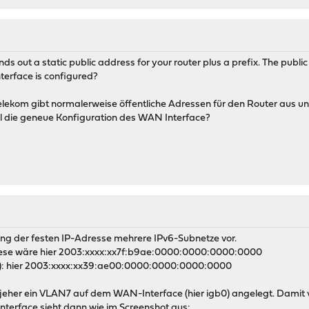
s out a static public address for your router plus a prefix. The publi
erface is configured?
lekom gibt normalerweise öffentliche Adressen für den Router aus und
mal die geneue Konfiguration des WAN Interface?
rung der festen IP-Adresse mehrere IPv6-Subnetze vor.
iese wäre hier 2003:xxxx:xx7f:b9ae:0000:0000:0000:0000
: hier 2003:xxxx:xx39:ae00:0000:0000:0000:0000
 jeher ein VLAN7 auf dem WAN-Interface (hier igb0) angelegt. Damit
terface sieht dann wie im Screenshot aus: