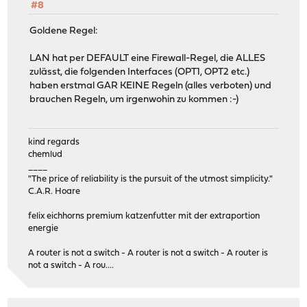
#8
Goldene Regel:
LAN hat per DEFAULT eine Firewall-Regel, die ALLES
zulässt, die folgenden Interfaces (OPT1, OPT2 etc.)
haben erstmal GAR KEINE Regeln (alles verboten) und
brauchen Regeln, um irgenwohin zu kommen :-)
kind regards
chemlud
____
"The price of reliability is the pursuit of the utmost simplicity."
C.A.R. Hoare
felix eichhorns premium katzenfutter mit der extraportion
energie
A router is not a switch - A router is not a switch - A router is
not a switch - A rou....