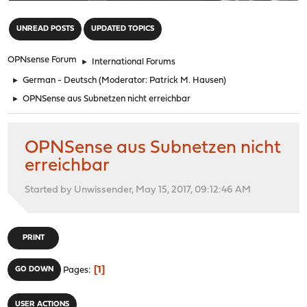
"
UNREAD POSTS
UPDATED TOPICS
OPNsense Forum
►
International Forums
►
German - Deutsch
(Moderator:
Patrick M. Hausen
)
►
OPNSense aus Subnetzen nicht erreichbar
OPNSense aus Subnetzen nicht
erreichbar
Started by Unwissender, May 15, 2017, 09:12:46 AM
PRINT
1
GO DOWN
Pages
USER ACTIONS