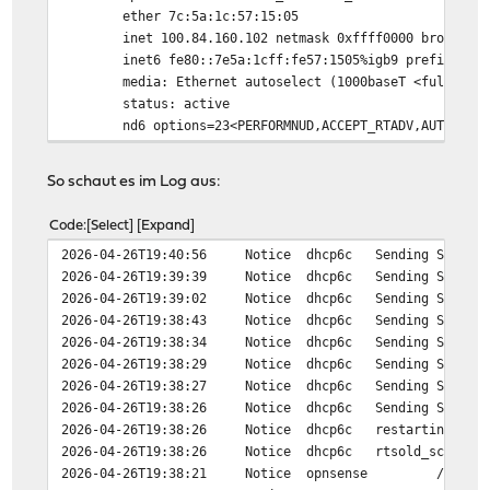
ether 7c:5a:1c:57:15:05
inet 100.84.160.102 netmask 0xffff0000 broadcast 
inet6 fe80::7e5a:1cff:fe57:1505%igb9 prefixlen 64
media: Ethernet autoselect (1000baseT <full-dupl
status: active
nd6 options=23<PERFORMNUD,ACCEPT_RTADV,AUTO_LINK
So schaut es im Log aus:
Code
Select
Expand
2026-04-26T19:40:56
Notice
dhcp6c
Sending Solicit
2026-04-26T19:39:39
Notice
dhcp6c
Sending Solicit
2026-04-26T19:39:02
Notice
dhcp6c
Sending Solicit
2026-04-26T19:38:43
Notice
dhcp6c
Sending Solicit
2026-04-26T19:38:34
Notice
dhcp6c
Sending Solicit
2026-04-26T19:38:29
Notice
dhcp6c
Sending Solicit
2026-04-26T19:38:27
Notice
dhcp6c
Sending Solicit
2026-04-26T19:38:26
Notice
dhcp6c
Sending Solicit
2026-04-26T19:38:26
Notice
dhcp6c
restarting
2026-04-26T19:38:26
Notice
dhcp6c
rtsold_script: 
2026-04-26T19:38:21
Notice
opnsense
/usr/lo