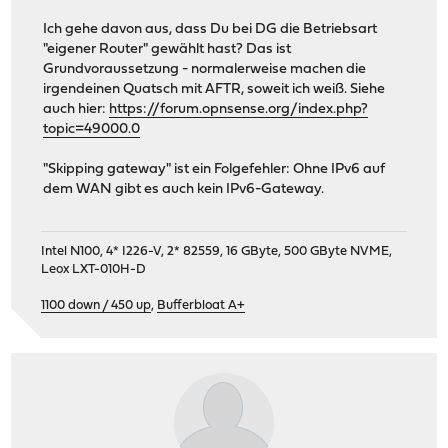
2026-04-26T19:38:17
Notice
opnsense
/usr/lo
Ich gehe davon aus, dass Du bei DG die Betriebsart
2026-04-26T19:38:17
Notice
opnsense
/usr/lo
"eigener Router" gewählt hast? Das ist
2026-04-26T19:38:17
Notice
opnsense
/usr/lo
Grundvoraussetzung - normalerweise machen die
2026-04-26T19:38:17
Notice
opnsense
/usr/lo
irgendeinen Quatsch mit AFTR, soweit ich weiß. Siehe
2026-04-26T19:38:17
Warning
opnsense
/usr/lo
auch hier:
https://forum.opnsense.org/index.php?
2026-04-26T19:38:17
Warning
opnsense
/usr/lo
topic=49000.0
2026-04-26T19:38:17
Warning
opnsense
/usr/lo
2026-04-26T19:38:17
Notice
opnsense
/usr/lo
"Skipping gateway" ist ein Folgefehler: Ohne IPv6 auf
2026-04-26T19:38:17
Notice
opnsense
/usr/lo
dem WAN gibt es auch kein IPv6-Gateway.
2026-04-26T19:38:17
Notice
opnsense
/usr/lo
2026-04-26T19:38:17
Error
opnsense
/usr/lo
2026-04-26T19:38:17
Warning
opnsense
/usr/lo
Intel N100, 4* I226-V, 2* 82559, 16 GByte, 500 GByte NVME,
2026-04-26T19:38:17
Warning
opnsense
/usr/lo
Leox LXT-010H-D
2026-04-26T19:38:16
Notice
opnsense
/usr/lo
1100 down / 450 up
,
Bufferbloat A+