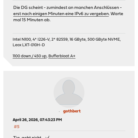
Die DG scheint - zumindest an manchen Anschlüssen -
erst nach einigen Minuten eine IPv6 zu vergeben
. Warte
mal 15 Minuten ab.
Intel N100, 4* I226-V, 2* 82559, 16 GByte, 500 GByte NVME,
Leox LXT-010H-D
1100 down / 450 up
,
Bufferbloat A+
gothbert
April 26, 2026, 07:43:23 PM
#5