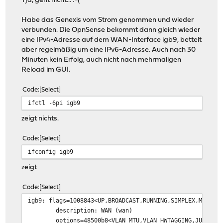
Tja, geht nicht... :-(
Habe das Genexis vom Strom genommen und wieder
verbunden. Die OpnSense bekommt dann gleich wieder
eine IPv4-Adresse auf dem WAN-Interface igb9, bettelt
aber regelmäßig um eine IPv6-Adresse. Auch nach 30
Minuten kein Erfolg, auch nicht nach mehrmaligen
Reload im GUI.
Code
Select
ifctl -6pi igb9
zeigt nichts.
Code
Select
ifconfig igb9
zeigt
Code
Select
igb9: flags=1008843<UP,BROADCAST,RUNNING,SIMPLEX,MULTIC
description: WAN (wan)
options=48500b8<VLAN_MTU,VLAN_HWTAGGING,JUMBO_MTU,V