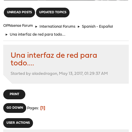
"
UNREAD POSTS
UPDATED TOPICS
OPNsense Forum
►
International Forums
►
Spanish - Español
►
Una interfaz de red para todo....
Una interfaz de red para
todo....
Started by aladedragon, May 13, 2017, 01:29:37 AM
PRINT
1
GO DOWN
Pages
USER ACTIONS