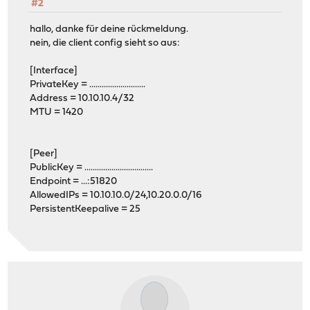
#2
hallo, danke für deine rückmeldung.
nein, die client config sieht so aus:
[Interface]
PrivateKey = ...........................
Address = 10.10.10.4/32
MTU = 1420
[Peer]
PublicKey = .................................
Endpoint = ...:51820
AllowedIPs = 10.10.10.0/24,10.20.0.0/16
PersistentKeepalive = 25