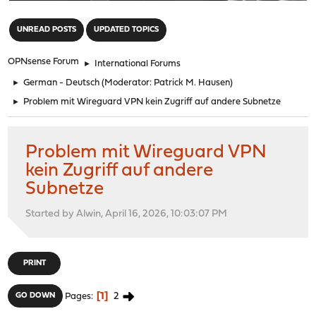
"
UNREAD POSTS
UPDATED TOPICS
OPNsense Forum
►
International Forums
►
German - Deutsch
(Moderator:
Patrick M. Hausen
)
►
Problem mit Wireguard VPN kein Zugriff auf andere Subnetze
Problem mit Wireguard VPN
kein Zugriff auf andere
Subnetze
Started by Alwin, April 16, 2026, 10:03:07 PM
PRINT
1
2
GO DOWN
Pages