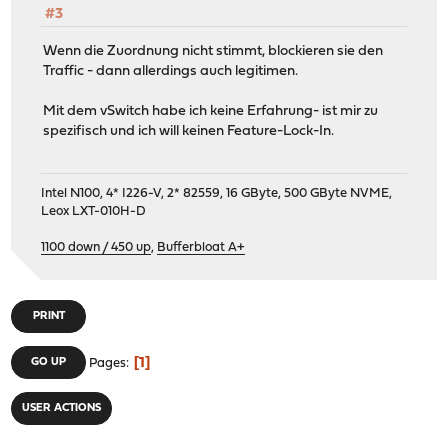
#3
Wenn die Zuordnung nicht stimmt, blockieren sie den
Traffic - dann allerdings auch legitimen.
Mit dem vSwitch habe ich keine Erfahrung- ist mir zu
spezifisch und ich will keinen Feature-Lock-In.
Intel N100, 4* I226-V, 2* 82559, 16 GByte, 500 GByte NVME,
Leox LXT-010H-D
1100 down / 450 up
,
Bufferbloat A+
PRINT
1
GO UP
Pages
USER ACTIONS