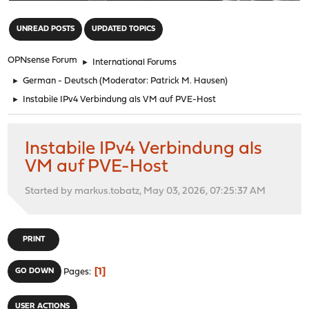
"
UNREAD POSTS
UPDATED TOPICS
OPNsense Forum
►
International Forums
►
German - Deutsch
(Moderator:
Patrick M. Hausen
)
►
Instabile IPv4 Verbindung als VM auf PVE-Host
Instabile IPv4 Verbindung als
VM auf PVE-Host
Started by markus.tobatz, May 03, 2026, 07:25:37 AM
PRINT
1
GO DOWN
Pages
USER ACTIONS