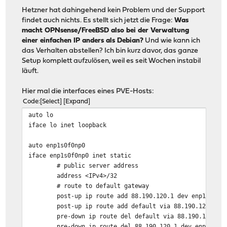
Hetzner hat dahingehend kein Problem und der Support
findet auch nichts. Es stellt sich jetzt die Frage:
Was
macht OPNsense/FreeBSD also bei der Verwaltung
einer einfachen IP anders als Debian?
Und wie kann ich
das Verhalten abstellen? Ich bin kurz davor, das ganze
Setup komplett aufzulösen, weil es seit Wochen instabil
läuft.
Hier mal die interfaces eines PVE-Hosts:
Code
Select
Expand
auto lo
iface lo inet loopback
auto enp1s0f0np0
iface enp1s0f0np0 inet static
# public server address
address <IPv4>/32
# route to default gateway
post-up ip route add 88.190.120.1 dev enp1s0f0np0
post-up ip route add default via 88.190.120.1
pre-down ip route del default via 88.190.120.1
pre-down ip route del 88.190.120.1 dev enp1s0f0n