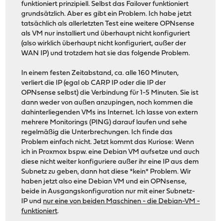
funktioniert prinzipiell. Selbst das Failover funktioniert
grundsätzlich. Aber es gibt ein Problem. Ich habe jetzt
tatsächlich als allerletzten Test eine weitere OPNsense
als VM nur installiert und überhaupt nicht konfiguriert
(also wirklich überhaupt nicht konfiguriert, außer der
WAN IP) und trotzdem hat sie das folgende Problem.
In einem festen Zeitabstand, ca. alle 160 Minuten,
verliert die IP (egal ob CARP IP oder die IP der
OPNsense selbst) die Verbindung für 1-5 Minuten. Sie ist
dann weder von außen anzupingen, noch kommen die
dahinterliegenden VMs ins Internet. Ich lasse von extern
mehrere Monitorings (PING) darauf laufen und sehe
regelmäßig die Unterbrechungen. Ich finde das
Problem einfach nicht. Jetzt kommt das Kuriose: Wenn
ich in Proxmox bspw. eine Debian VM aufsetze und auch
diese nicht weiter konfiguriere außer ihr eine IP aus dem
Subnetz zu geben, dann hat diese *kein* Problem. Wir
haben jetzt also eine Debian VM und ein OPNsense,
beide in Ausgangskonfiguration nur mit einer Subnetz-
IP und
nur eine von beiden Maschinen - die Debian-VM -
funktioniert
.