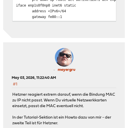
iface enp1s0f0np0 inet6 static
address <IPv6>/64
gateway fe80::1
auto enp1s0f1np1
iface enp1s0f1np1 inet static
# ceph cluster interface
mtu 9000
address 192.168.1.11/24
auto vlan4000
iface vlan4000 inet manual
meyergru
# public subnets on vswitch
May 03, 2026, 11:22:40 AM
vlan-raw-device enp1s0f0np0
#1
vlan-id 4000
mtu 1400
Hetzner reagiert extrem darauf, wenn die Bindung MAC
iface vlan4000 inet6 manual
zu IP nicht passt. Wenn Du virtuelle Netzwerkkarten
einsetzt, passt die MAC eventuell nicht.
auto vmbr4000
iface vmbr4000 inet manual
In der Tutorial-Sektion ist ein Howto dazu von mir - der
# bridge for routing subnets
zweite Teil ist für Hetzner.
bridge-ports vlan4000