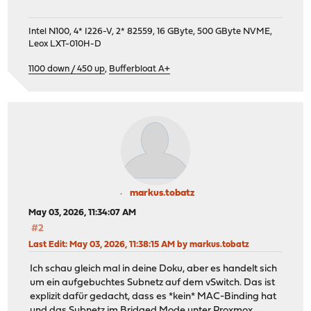
bridge-stp off
bridge-fd 0
Intel N100, 4* I226-V, 2* 82559, 16 GByte, 500 GByte NVME,
mtu 1400
Leox LXT-010H-D
iface vmbr4000 inet6 manual
1100 down / 450 up
,
Bufferbloat A+
auto vlan4010
iface vlan4010 inet static
# proxmox cluster traffic
vlan-raw-device enp1s0f0np0
vlan-id 4010
mtu 1400
address 10.0.0.11/24
markus.tobatz
May 03, 2026, 11:34:07 AM
#2
Last Edit
: May 03, 2026, 11:38:15 AM by markus.tobatz
Ich schau gleich mal in deine Doku, aber es handelt sich
um ein aufgebuchtes Subnetz auf dem vSwitch. Das ist
explizit dafür gedacht, dass es *kein* MAC-Binding hat
und das Subnetz im Bridged Mode unter Proxmox