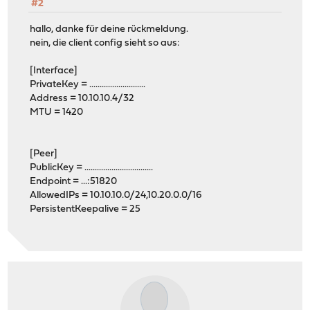
#2
hallo, danke für deine rückmeldung.
nein, die client config sieht so aus:
[Interface]
PrivateKey = ...........................
Address = 10.10.10.4/32
MTU = 1420
[Peer]
PublicKey = .................................
Endpoint = ...:51820
AllowedIPs = 10.10.10.0/24,10.20.0.0/16
PersistentKeepalive = 25