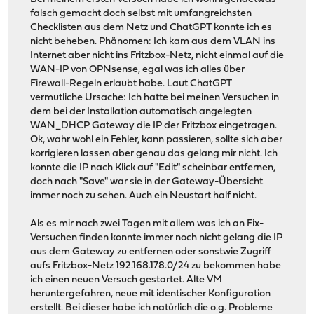
falsch gemacht doch selbst mit umfangreichsten
Checklisten aus dem Netz und ChatGPT konnte ich es
nicht beheben. Phänomen: Ich kam aus dem VLAN ins
Internet aber nicht ins Fritzbox-Netz, nicht einmal auf die
WAN-IP von OPNsense, egal was ich alles über
Firewall-Regeln erlaubt habe. Laut ChatGPT
vermutliche Ursache: Ich hatte bei meinen Versuchen in
dem bei der Installation automatisch angelegten
WAN_DHCP Gateway die IP der Fritzbox eingetragen.
Ok, wahr wohl ein Fehler, kann passieren, sollte sich aber
korrigieren lassen aber genau das gelang mir nicht. Ich
konnte die IP nach Klick auf "Edit" scheinbar entfernen,
doch nach "Save" war sie in der Gateway-Übersicht
immer noch zu sehen. Auch ein Neustart half nicht.
Als es mir nach zwei Tagen mit allem was ich an Fix-
Versuchen finden konnte immer noch nicht gelang die IP
aus dem Gateway zu entfernen oder sonstwie Zugriff
aufs Fritzbox-Netz 192.168.178.0/24 zu bekommen habe
ich einen neuen Versuch gestartet. Alte VM
heruntergefahren, neue mit identischer Konfiguration
erstellt. Bei dieser habe ich natürlich die o.g. Probleme