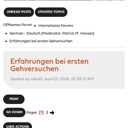
"
UNREAD POSTS
UPDATED TOPICS
OPNsense Forum
►
International Forums
►
German - Deutsch
(Moderator:
Patrick M. Hausen
)
►
Erfahrungen bei ersten Gehversuchen
Erfahrungen bei ersten
Gehversuchen
Started by silke61, April 01, 2026, 07:38:17 AM
PRINT
1
2
GO DOWN
Pages
USER ACTIONS