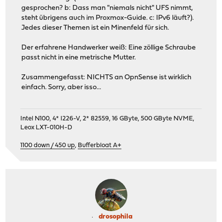
gesprochen? b: Dass man "niemals nicht" UFS nimmt,
steht übrigens auch im Proxmox-Guide. c: IPv6 läuft?).
Jedes dieser Themen ist ein Minenfeld für sich.
Der erfahrene Handwerker weiß: Eine zöllige Schraube
passt nicht in eine metrische Mutter.
Zusammengefasst: NICHTS an OpnSense ist wirklich
einfach. Sorry, aber isso...
Intel N100, 4* I226-V, 2* 82559, 16 GByte, 500 GByte NVME,
Leox LXT-010H-D
1100 down / 450 up
,
Bufferbloat A+
drosophila