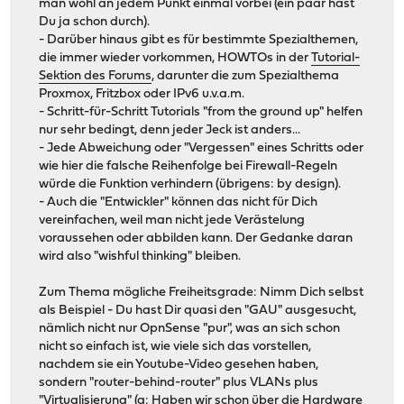
man wohl an jedem Punkt einmal vorbei (ein paar hast
Du ja schon durch).
- Darüber hinaus gibt es für bestimmte Spezialthemen,
die immer wieder vorkommen, HOWTOs in der
Tutorial-
Sektion des Forums
, darunter die zum Spezialthema
Proxmox, Fritzbox oder IPv6 u.v.a.m.
- Schritt-für-Schritt Tutorials "from the ground up" helfen
nur sehr bedingt, denn jeder Jeck ist anders...
- Jede Abweichung oder "Vergessen" eines Schritts oder
wie hier die falsche Reihenfolge bei Firewall-Regeln
würde die Funktion verhindern (übrigens: by design).
- Auch die "Entwickler" können das nicht für Dich
vereinfachen, weil man nicht jede Verästelung
voraussehen oder abbilden kann. Der Gedanke daran
wird also "wishful thinking" bleiben.
Zum Thema mögliche Freiheitsgrade: Nimm Dich selbst
als Beispiel - Du hast Dir quasi den "GAU" ausgesucht,
nämlich nicht nur OpnSense "pur", was an sich schon
nicht so einfach ist, wie viele sich das vorstellen,
nachdem sie ein Youtube-Video gesehen haben,
sondern "router-behind-router" plus VLANs plus
"Virtualisierung" (a: Haben wir schon über die Hardware