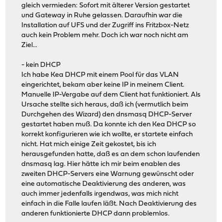
gleich vermieden: Sofort mit älterer Version gestartet
und Gateway in Ruhe gelassen. Daraufhin war die
Installation auf UFS und der Zugriff ins Fritzbox-Netz
auch kein Problem mehr. Doch ich war noch nicht am
Ziel...
- kein DHCP
Ich habe Kea DHCP mit einem Pool für das VLAN
eingerichtet, bekam aber keine IP in meinem Client.
Manuelle IP-Vergabe auf dem Client hat funktioniert. Als
Ursache stellte sich heraus, daß ich (vermutlich beim
Durchgehen des Wizard) den dnsmasq DHCP-Server
gestartet haben muß. Da konnte ich den Kea DHCP so
korrekt konfigurieren wie ich wollte, er startete einfach
nicht. Hat mich einige Zeit gekostet, bis ich
herausgefunden hatte, daß es an dem schon laufenden
dnsmasq lag. Hier hätte ich mir beim enablen des
zweiten DHCP-Servers eine Warnung gewünscht oder
eine automatische Deaktivierung des anderen, was
auch immer jedenfalls irgendwas, was mich nicht
einfach in die Falle laufen läßt. Nach Deaktivierung des
anderen funktionierte DHCP dann problemlos.