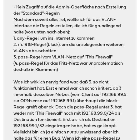
- Kein Zugriff auf die Admin-Oberfläche nach Erstellung
der "Standard"-Regeln
Nachdem soweit alles lief, wollte ich für das VLAN-
Interface die Regeln erstellen, die ich für grundlegend
halte (von unten nach oben):
1. any-Regel, um ins Internet zu kommen
2. rfc1918-Regel (block), um die anzulegenden weiteren
VLANs abzuschotten
3. pass-Regel vom VLAN-Netz auf "This Firewall"
(4. pass-Regel für das Fritz-Netz war unproblematisch
deshalb in Klammern)
Was ich wirklich nervig fand war, daß 3. so nicht
funktioniert hat. Erst einmal war ich schon irritiert, daß
innerhalb desselben Netzes (vom Client auf 192.168.99.5
zur OPNsense auf 192.168.99.1) überhaupt die block-
Regel greift aber ok. Doch die pass-Regel unter 3. hat
weder mit "This Firewall" noch mit 192.168.99.0/24 als
Destination funktioniert. Erst als ich als Destination
192.168.99.1/32 eingetragen habe, hat es geklappt.
Vielleicht bin ich ja einfach nur zu unwissend aber ich
halte das für einen Bug. Wenn ich eine pass-Regel zu