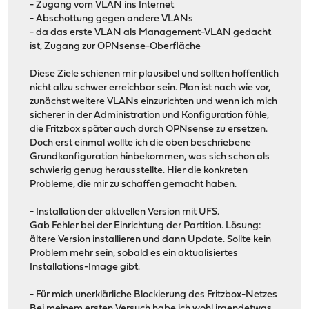
- Zugang vom VLAN ins Internet
- Abschottung gegen andere VLANs
- da das erste VLAN als Management-VLAN gedacht
ist, Zugang zur OPNsense-Oberfläche
Diese Ziele schienen mir plausibel und sollten hoffentlich
nicht allzu schwer erreichbar sein. Plan ist nach wie vor,
zunächst weitere VLANs einzurichten und wenn ich mich
sicherer in der Administration und Konfiguration fühle,
die Fritzbox später auch durch OPNsense zu ersetzen.
Doch erst einmal wollte ich die oben beschriebene
Grundkonfiguration hinbekommen, was sich schon als
schwierig genug herausstellte. Hier die konkreten
Probleme, die mir zu schaffen gemacht haben.
- Installation der aktuellen Version mit UFS.
Gab Fehler bei der Einrichtung der Partition. Lösung:
ältere Version installieren und dann Update. Sollte kein
Problem mehr sein, sobald es ein aktualisiertes
Installations-Image gibt.
- Für mich unerklärliche Blockierung des Fritzbox-Netzes
Bei meinem ersten Versuch habe ich wohl irgendetwas