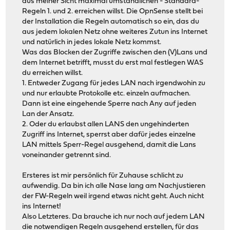
aus meiner Sicht maximal umständlichen - Standard-
Regeln 1. und 2. erreichen willst. Die OpnSense stellt bei
der Installation die Regeln automatisch so ein, das du
aus jedem lokalen Netz ohne weiteres Zutun ins Internet
und natürlich in jedes lokale Netz kommst.
Was das Blocken der Zugriffe zwischen den (V)Lans und
dem Internet betrifft, musst du erst mal festlegen WAS
du erreichen willst.
1. Entweder Zugang für jedes LAN nach irgendwohin zu
und nur erlaubte Protokolle etc. einzeln aufmachen.
Dann ist eine eingehende Sperre nach Any auf jeden
Lan der Ansatz.
2. Oder du erlaubst allen LANS den ungehinderten
Zugriff ins Internet, sperrst aber dafür jedes einzelne
LAN mittels Sperr-Regel ausgehend, damit die Lans
voneinander getrennt sind.
Ersteres ist mir persönlich für Zuhause schlicht zu
aufwendig. Da bin ich alle Nase lang am Nachjustieren
der FW-Regeln weil irgend etwas nicht geht. Auch nicht
ins Internet!
Also Letzteres. Da brauche ich nur noch auf jedem LAN
die notwendigen Regeln ausgehend erstellen, für das