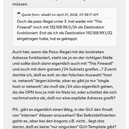
müssen.
Quote from: silke61 on April 01, 2026, 07:38:17 AM
Doch die pass-Regel unter 3. hat weder mit "This
Firewall" noch mit 192.168.99.0/24 als Destination
funktioniert. Erst als ich als Destination 192.168.99.1/32
eingetragen habe, hat es geklappt.
Auch hier, wenn die Pass-Regel mit der konkreten
Adresse funktioniert, steht sie ja an der richtigen Stelle
und sollte doch dann eigentlich auch mit "This Firewall"
und auch mit dem ganzen /24 Subnetz greifen....? Zuerst
dachte ich, daß es evtl. an der falschen Auswahl "host
vs. network" liegen könnte, aber es gibt ja nur "single
host or network", da muß die /24 also eigentlich gehen,
da die OPN box ja mitr im Netz ist, oder schottet die sich
nochmal extra ab, daß nur eine explizite Adresse greift?
P.S.: gibt es eigentlich einen Weg, in der GUI den Ihnalt
von "internen" Aliasen anzusehen? Bei Selbstdefinierten
gehtr es, aber bei den bogons z.B. nicht... liegt das
daran, daß es keine "nur angucken" GUI-Template gibt?