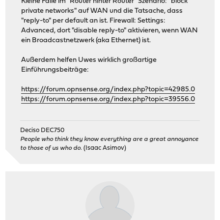
Kleine Falle im "Router hinter Router" Szenario: "block
private networks" auf WAN und die Tatsache, dass
"reply-to" per default an ist. Firewall: Settings:
Advanced, dort "disable reply-to" aktivieren, wenn WAN
ein Broadcastnetzwerk (aka Ethernet) ist.
Außerdem helfen Uwes wirklich großartige
Einführungsbeiträge:
https://forum.opnsense.org/index.php?topic=42985.0
https://forum.opnsense.org/index.php?topic=39556.0
Deciso DEC750
People who think they know everything are a great annoyance
to those of us who do.
(Isaac Asimov)