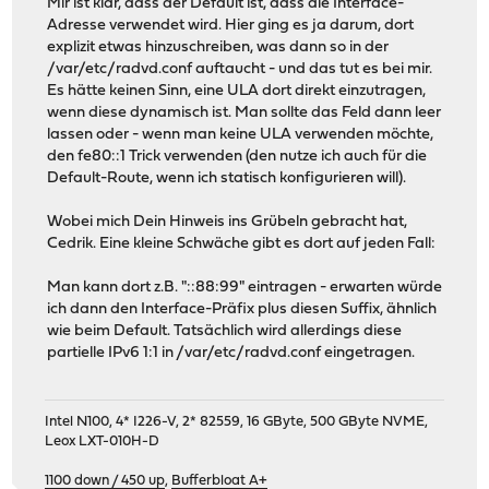
Mir ist klar, dass der Default ist, dass die Interface-
Adresse verwendet wird. Hier ging es ja darum, dort
explizit etwas hinzuschreiben, was dann so in der
/var/etc/radvd.conf auftaucht - und das tut es bei mir.
Es hätte keinen Sinn, eine ULA dort direkt einzutragen,
wenn diese dynamisch ist. Man sollte das Feld dann leer
lassen oder - wenn man keine ULA verwenden möchte,
den fe80::1 Trick verwenden (den nutze ich auch für die
Default-Route, wenn ich statisch konfigurieren will).
Wobei mich Dein Hinweis ins Grübeln gebracht hat,
Cedrik. Eine kleine Schwäche gibt es dort auf jeden Fall:
Man kann dort z.B. "::88:99" eintragen - erwarten würde
ich dann den Interface-Präfix plus diesen Suffix, ähnlich
wie beim Default. Tatsächlich wird allerdings diese
partielle IPv6 1:1 in /var/etc/radvd.conf eingetragen.
Intel N100, 4* I226-V, 2* 82559, 16 GByte, 500 GByte NVME,
Leox LXT-010H-D
1100 down / 450 up
,
Bufferbloat A+