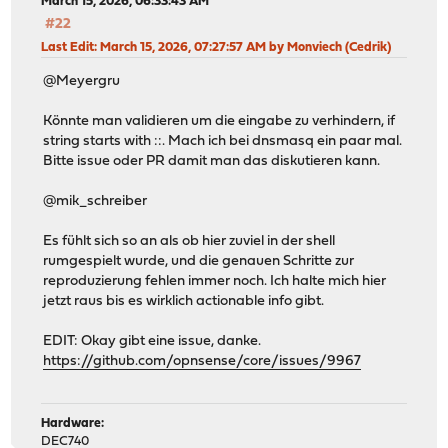
March 15, 2026, 06:33:43 AM
#22
Last Edit
: March 15, 2026, 07:27:57 AM by Monviech (Cedrik)
@Meyergru
Könnte man validieren um die eingabe zu verhindern, if
string starts with ::. Mach ich bei dnsmasq ein paar mal.
Bitte issue oder PR damit man das diskutieren kann.
@mik_schreiber
Es fühlt sich so an als ob hier zuviel in der shell
rumgespielt wurde, und die genauen Schritte zur
reproduzierung fehlen immer noch. Ich halte mich hier
jetzt raus bis es wirklich actionable info gibt.
EDIT: Okay gibt eine issue, danke.
https://github.com/opnsense/core/issues/9967
Hardware:
DEC740