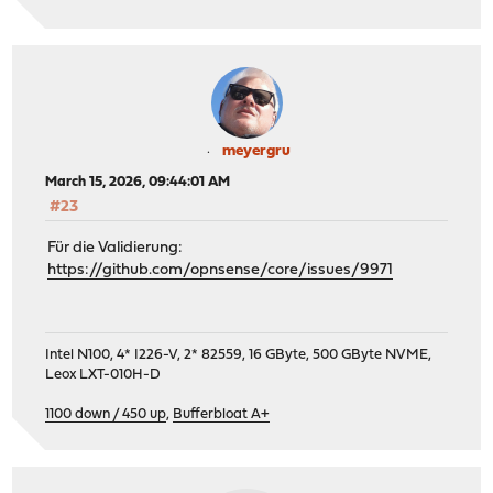
meyergru
March 15, 2026, 09:44:01 AM
#23
Für die Validierung:
https://github.com/opnsense/core/issues/9971
Intel N100, 4* I226-V, 2* 82559, 16 GByte, 500 GByte NVME,
Leox LXT-010H-D
1100 down / 450 up
,
Bufferbloat A+