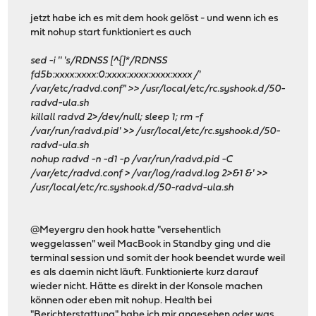
jetzt habe ich es mit dem hook gelöst - und wenn ich es
mit nohup start funktioniert es auch
sed -i '' 's/RDNSS [^{]*/RDNSS
fd5b:xxxx:xxxx:0:xxxx:xxxx:xxxx:xxxx /'
/var/etc/radvd.conf" >> /usr/local/etc/rc.syshook.d/50-
radvd-ula.sh
killall radvd 2>/dev/null; sleep 1; rm -f
/var/run/radvd.pid' >> /usr/local/etc/rc.syshook.d/50-
radvd-ula.sh
nohup radvd -n -d1 -p /var/run/radvd.pid -C
/var/etc/radvd.conf > /var/log/radvd.log 2>&1 &' >>
/usr/local/etc/rc.syshook.d/50-radvd-ula.sh
@Meyergru den hook hatte "versehentlich
weggelassen" weil MacBook in Standby ging und die
terminal session und somit der hook beendet wurde weil
es als daemin nicht läuft. Funktionierte kurz darauf
wieder nicht. Hätte es direkt in der Konsole machen
können oder eben mit nohup. Health bei
"Berichterstattung" habe ich mir angesehen oder was