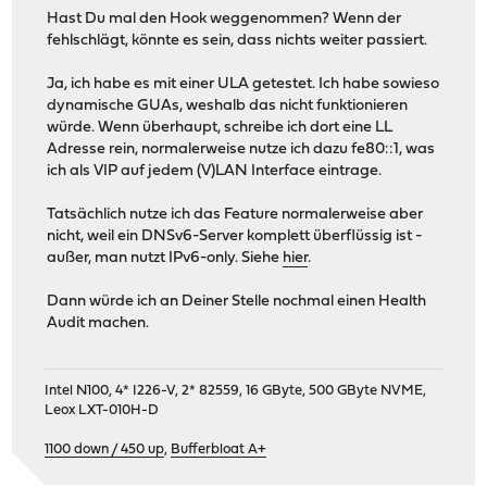
Hast Du mal den Hook weggenommen? Wenn der
fehlschlägt, könnte es sein, dass nichts weiter passiert.
Ja, ich habe es mit einer ULA getestet. Ich habe sowieso
dynamische GUAs, weshalb das nicht funktionieren
würde. Wenn überhaupt, schreibe ich dort eine LL
Adresse rein, normalerweise nutze ich dazu fe80::1, was
ich als VIP auf jedem (V)LAN Interface eintrage.
Tatsächlich nutze ich das Feature normalerweise aber
nicht, weil ein DNSv6-Server komplett überflüssig ist -
außer, man nutzt IPv6-only. Siehe
hier
.
Dann würde ich an Deiner Stelle nochmal einen Health
Audit machen.
Intel N100, 4* I226-V, 2* 82559, 16 GByte, 500 GByte NVME,
Leox LXT-010H-D
1100 down / 450 up
,
Bufferbloat A+