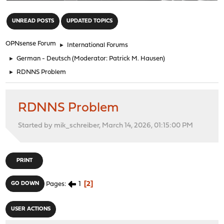
"
UNREAD POSTS
UPDATED TOPICS
OPNsense Forum
►
International Forums
►
German - Deutsch
(Moderator:
Patrick M. Hausen
)
►
RDNNS Problem
RDNNS Problem
Started by mik_schreiber, March 14, 2026, 01:15:00 PM
PRINT
1
2
GO DOWN
Pages
USER ACTIONS