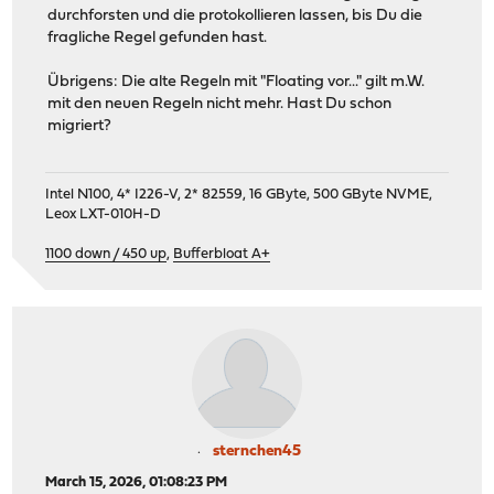
durchforsten und die protokollieren lassen, bis Du die
fragliche Regel gefunden hast.
Übrigens: Die alte Regeln mit "Floating vor..." gilt m.W.
mit den neuen Regeln nicht mehr. Hast Du schon
migriert?
Intel N100, 4* I226-V, 2* 82559, 16 GByte, 500 GByte NVME,
Leox LXT-010H-D
1100 down / 450 up
,
Bufferbloat A+
sternchen45
March 15, 2026, 01:08:23 PM