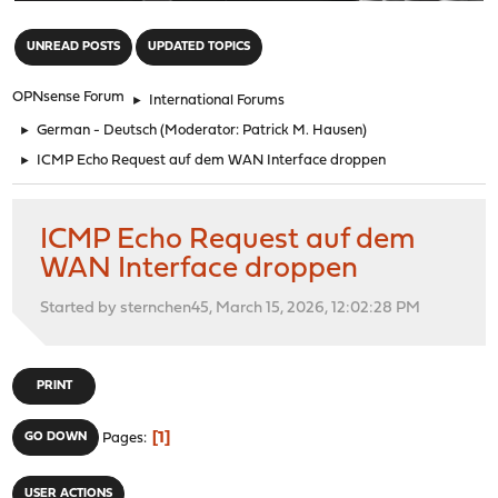
"
UNREAD POSTS
UPDATED TOPICS
OPNsense Forum
►
International Forums
►
German - Deutsch
(Moderator:
Patrick M. Hausen
)
►
ICMP Echo Request auf dem WAN Interface droppen
ICMP Echo Request auf dem
WAN Interface droppen
Started by sternchen45, March 15, 2026, 12:02:28 PM
PRINT
1
GO DOWN
Pages
USER ACTIONS