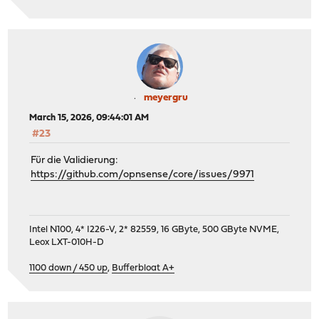
meyergru
March 15, 2026, 09:44:01 AM
#23
Für die Validierung:
https://github.com/opnsense/core/issues/9971
Intel N100, 4* I226-V, 2* 82559, 16 GByte, 500 GByte NVME,
Leox LXT-010H-D
1100 down / 450 up
,
Bufferbloat A+