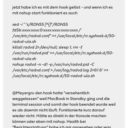
jetzt habe ich es mit dem hook gelöst - und wenn ich es
mit nohup start funktioniert es auch
sed -i '' 's/RDNSS [^{]*/RDNSS
fd5b:xxxx:xxxx:0:xxxx:xxxx:xxxx:xxxx /'
/var/etc/radvd.conf" >> /usr/local/etc/rc.syshook.d/50-
radvd-ula.sh
killall radvd 2>/dev/null; sleep 1; rm -f
/var/run/radvd.pid' >> /usr/local/etc/rc.syshook.d/50-
radvd-ula.sh
nohup radvd -n -d1 -p /var/run/radvd.pid -C
/var/etc/radvd.conf > /var/log/radvd.log 2>&1 &' >>
/usr/local/etc/rc.syshook.d/50-radvd-ula.sh
@Meyergru den hook hatte "versehentlich
weggelassen" weil MacBook in Standby ging und die
terminal session und somit der hook beendet wurde weil
es als daemin nicht läuft. Funktionierte kurz darauf
wieder nicht. Hätte es direkt in der Konsole machen
können oder eben mit nohup. Health bei
"Berichterstattung" habe ich mir angesehen oder was