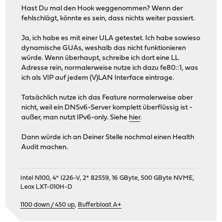
Hast Du mal den Hook weggenommen? Wenn der
fehlschlägt, könnte es sein, dass nichts weiter passiert.
Ja, ich habe es mit einer ULA getestet. Ich habe sowieso
dynamische GUAs, weshalb das nicht funktionieren
würde. Wenn überhaupt, schreibe ich dort eine LL
Adresse rein, normalerweise nutze ich dazu fe80::1, was
ich als VIP auf jedem (V)LAN Interface eintrage.
Tatsächlich nutze ich das Feature normalerweise aber
nicht, weil ein DNSv6-Server komplett überflüssig ist -
außer, man nutzt IPv6-only. Siehe
hier
.
Dann würde ich an Deiner Stelle nochmal einen Health
Audit machen.
Intel N100, 4* I226-V, 2* 82559, 16 GByte, 500 GByte NVME,
Leox LXT-010H-D
1100 down / 450 up
,
Bufferbloat A+