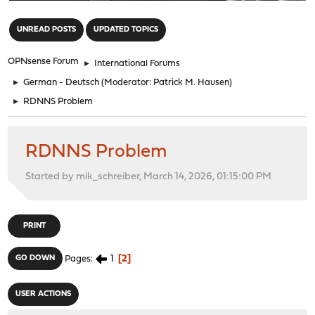
"
UNREAD POSTS
UPDATED TOPICS
OPNsense Forum
►
International Forums
►
German - Deutsch
(Moderator:
Patrick M. Hausen
)
►
RDNNS Problem
RDNNS Problem
Started by mik_schreiber, March 14, 2026, 01:15:00 PM
PRINT
1
2
GO DOWN
Pages
USER ACTIONS