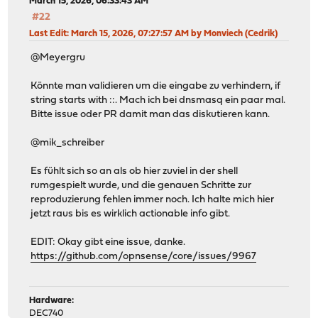
March 15, 2026, 06:33:43 AM
#22
Last Edit
: March 15, 2026, 07:27:57 AM by Monviech (Cedrik)
@Meyergru
Könnte man validieren um die eingabe zu verhindern, if
string starts with ::. Mach ich bei dnsmasq ein paar mal.
Bitte issue oder PR damit man das diskutieren kann.
@mik_schreiber
Es fühlt sich so an als ob hier zuviel in der shell
rumgespielt wurde, und die genauen Schritte zur
reproduzierung fehlen immer noch. Ich halte mich hier
jetzt raus bis es wirklich actionable info gibt.
EDIT: Okay gibt eine issue, danke.
https://github.com/opnsense/core/issues/9967
Hardware:
DEC740