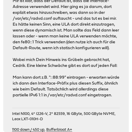
Mir ist klar, dass der Default ist, dass die Interface-
Adresse verwendet wird. Hier ging es ja darum, dort
explizit etwas hinzuschreiben, was dann so in der
/var/etc/radvd.conf auftaucht - und das tut es bei mir.
Es hätte keinen Sinn, eine ULA dort direkt einzutragen,
wenn diese dynamisch ist. Man sollte das Feld dann leer
lassen oder - wenn man keine ULA verwenden möchte,
den fe80::1 Trick verwenden (den nutze ich auch für die
Default-Route, wenn ich statisch konfigurieren will).
Wobei mich Dein Hinweis ins Grübeln gebracht hat,
Cedrik. Eine kleine Schwäche gibt es dort auf jeden Fall:
Man kann dort z.B. "::88:99" eintragen - erwarten würde
ich dann den Interface-Präfix plus diesen Suffix, ähnlich
wie beim Default. Tatsächlich wird allerdings diese
partielle IPv6 1:1 in /var/etc/radvd.conf eingetragen.
Intel N100, 4* I226-V, 2* 82559, 16 GByte, 500 GByte NVME,
Leox LXT-010H-D
1100 down / 450 up
,
Bufferbloat A+