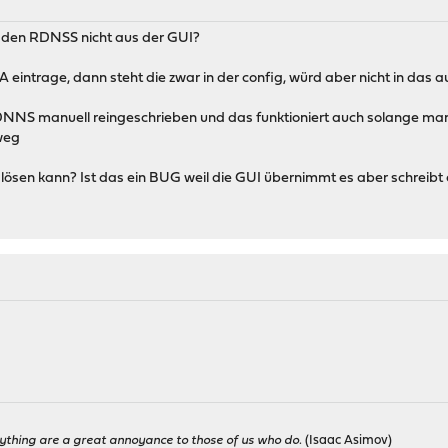
den RDNSS nicht aus der GUI?
eintrage, dann steht die zwar in der config, würd aber nicht in das 
S manuell reingeschrieben und das funktioniert auch solange man de
weg
ösen kann? Ist das ein BUG weil die GUI übernimmt es aber schreibt e
ything are a great annoyance to those of us who do.
(Isaac Asimov)