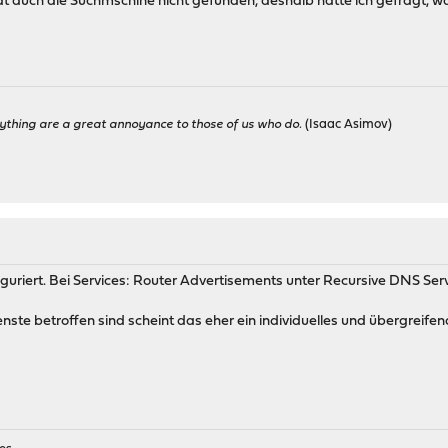
auch die Suchmschine nicht gefunden, deshalb hatte ich gefragt, wa
ything are a great annoyance to those of us who do.
(Isaac Asimov)
iguriert. Bei Services: Router Advertisements unter Recursive DNS Ser
ste betroffen sind scheint das eher ein individuelles und übergreifen