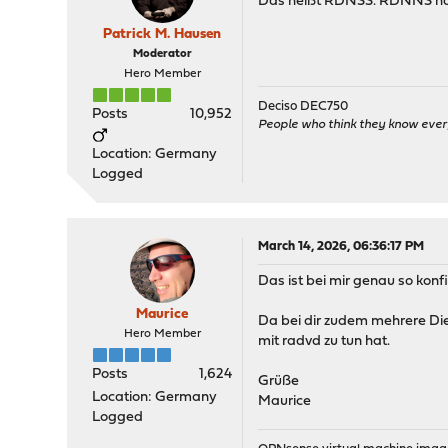
Das heißt RDNSS. RDNNS hat 
Patrick M. Hausen
Moderator
Hero Member
Deciso DEC750
Posts
10,952
People who think they know ever
Location: Germany
Logged
March 14, 2026, 06:36:17 PM
Das ist bei mir genau so konf
Maurice
Da bei dir zudem mehrere Dien
Hero Member
mit radvd zu tun hat.
Posts
1,624
Grüße
Location: Germany
Maurice
Logged