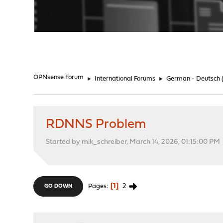
"
OPNsense Forum
►
International Forums
►
German - Deutsch
RDNNS Problem
Started by mik_schreiber, March 14, 2026, 01:15:00 PM
1
2
Pages
GO DOWN