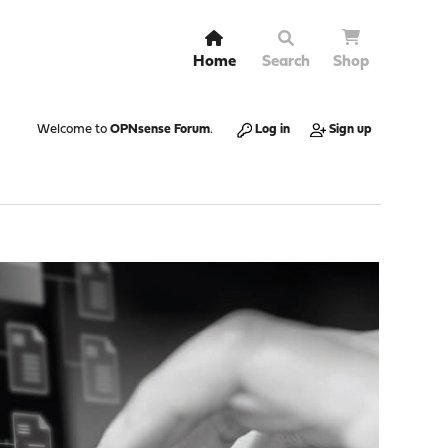
Home
Search
Shop
Welcome to
OPNsense Forum
.
Log in
Sign up