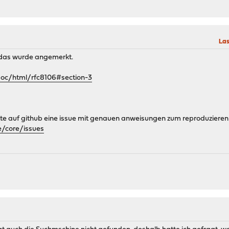
Las
 das wurde angemerkt.
/doc/html/rfc8106#section-3
tte auf github eine issue mit genauen anweisungen zum reproduzieren
e/core/issues