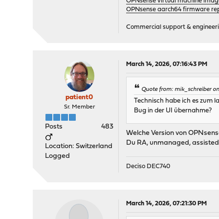
OPNsense virtual machine imag
OPNsense aarch64 firmware rep
Commercial support & engineering
March 14, 2026, 07:16:43 PM
Quote from: mik_schreiber o
patient0
Technisch habe ich es zum l
Sr. Member
Bug in der UI übernahme?
Posts
483
Welche Version von OPNsense
Du RA, unmanaged, assisted, 
Location: Switzerland
Logged
Deciso DEC740
March 14, 2026, 07:21:30 PM