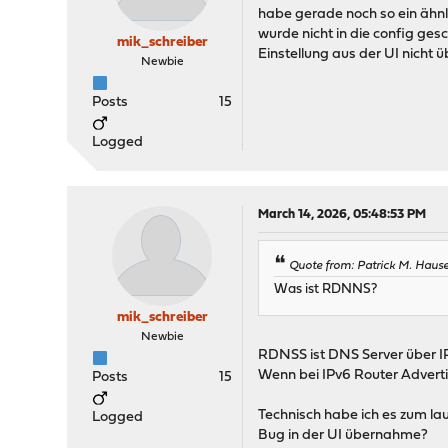
habe gerade noch so ein ähnl
wurde nicht in die config gesc
mik_schreiber
Einstellung aus der UI nicht
Newbie
Posts
15
Logged
March 14, 2026, 05:48:53 PM
Quote from: Patrick M. Hause
Was ist RDNNS?
mik_schreiber
Newbie
RDNSS ist DNS Server über IP
Wenn bei IPv6 Router Adverti
Posts
15
Technisch habe ich es zum la
Logged
Bug in der UI übernahme?