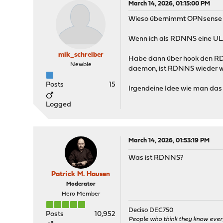
March 14, 2026, 01:15:00 PM
Wieso übernimmt OPNsense 
Wenn ich als RDNNS eine ULA 
mik_schreiber
Habe dann über hook den RDNN
Newbie
daemon, ist RDNNS wieder 
Posts
15
Irgendeine Idee wie man das l
Logged
March 14, 2026, 01:53:19 PM
Was ist RDNNS?
Patrick M. Hausen
Moderator
Hero Member
Deciso DEC750
Posts
10,952
People who think they know ever