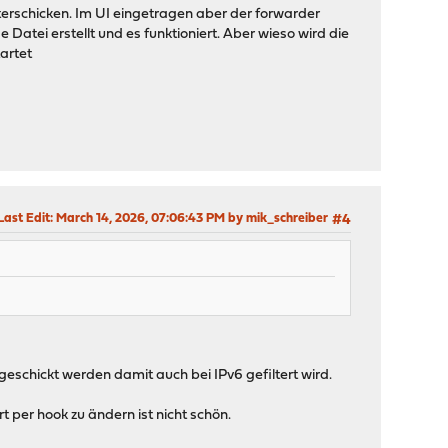
erschicken. Im UI eingetragen aber der forwarder
e Datei erstellt und es funktioniert. Aber wieso wird die
artet
Last Edit
: March 14, 2026, 07:06:43 PM by mik_schreiber
#4
schickt werden damit auch bei IPv6 gefiltert wird.
per hook zu ändern ist nicht schön.