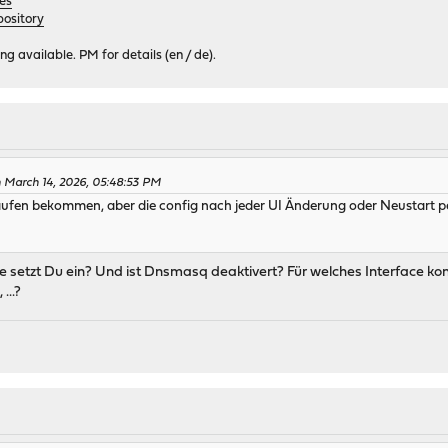
es
ository
 available. PM for details (en / de).
n March 14, 2026, 05:48:53 PM
aufen bekommen, aber die config nach jeder UI Änderung oder Neustart pe
 setzt Du ein? Und ist Dnsmasq deaktivert? Für welches Interface 
...?