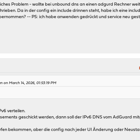
iches Problem - wollte bei unbound dns an einen adgurd Rechner weit
hrieben. Da in der config ein include drinnen steht, habe ich eine includ
 übernommen? -- PS: ich habe anwenden gedrückt und service neu gest
n on March 14, 2026, 01:53:19 PM
v6 verteilen.
sements geschickt werden, dann soll der IPv6 DNS vom AdGuard mitge
ufen bekommen, aber die config nach jeder UI Änderung oder Neustart 