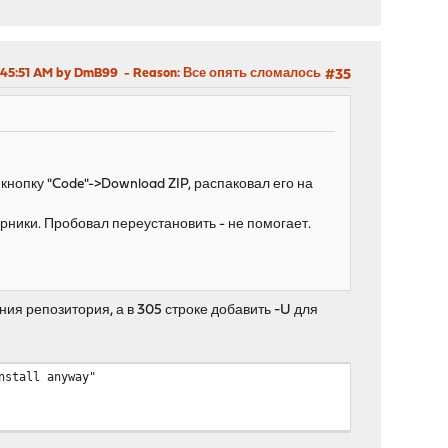
 12:45:51 AM by DmB99
Reason
: Все опять сломалось
#35
кнопку "Code"->Download ZIP, распаковал его на
рники. Пробовал переустановить - не помогает.
ния репозитория, а в 305 строке добавить -U для
nstall anyway"