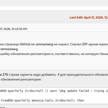
ry FreeBSD-quarterly
es!
amnezia-tools via pkg.
<URL from pkg.freebsd.org>
Last Edit
: April 21, 2026,
epo config removed
7, 2026, 10:43:55 AM
es/modules are still missing.
talled but AmneziaWG will NOT start.
на странице GitHub os-amneziawg не нашел. Скачал ZIP-архив через 
existing AmneziaWG configuration...
-amneziawg.
ration found (clean install).
шибку обновления репозитория и, соответственно, не копирует бина
ugin files...
led.
в 276 строке скрипта надо добавить -f для принудительного обновле
nfigd...
 обновления репозитория:
eBSD-quarterly 2>/dev/null || warn "pkg update failed — trying i
e...
 FreeBSD-quarterly amnezia-tools 2>/dev/null; then
===================================