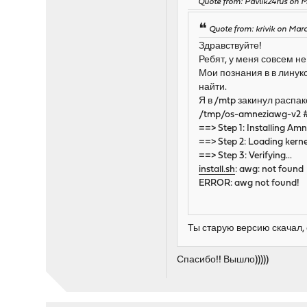
Quote from: Pavlik24rus on M
Quote from: krivik on Mar
Здравствуйте!
Ребят, у меня совсем не
Мои познания в в линук
найти.
Я в /mtp закинул распак
/tmp/os-amneziawg-v2 
==> Step 1: Installing Am
==> Step 2: Loading kerne
==> Step 3: Verifying...
install.sh
: awg: not found
ERROR: awg not found!
Ты старую версию скачал, 
Спасибо!! Вышло)))))