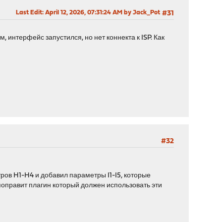
Last Edit
: April 12, 2026, 07:31:24 AM by Jack_Pot
#31
 интерфейс запустился, но нет коннекта к ISP. Как
#32
ров H1-H4 и добавил параметры I1-I5, которые
поправит плагин который должен использовать эти