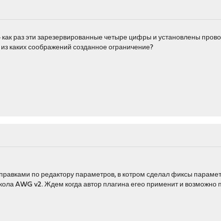
H4 как раз эти зарезервированные четыре цифры и установлены провом,
 из каких соображений созданное ограничение?
с правками по редактору параметров, в котром сделал фиксы парамет
кола AWG v2. Ждем когда автор плагина егео применит и возможно 