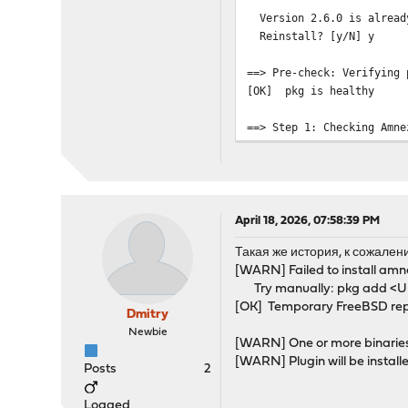
Version 2.6.0 is alread
Reinstall? [y/N] y
==> Pre-check: Verifying 
[OK] pkg is healthy
==> Step 1: Checking Amne
Missing packages detect
- amnezia-tools (awg, 
Install from FreeBSD qua
April 18, 2026, 07:58:39 PM
[OK] Temporary FreeBSD q
Такая же история, к сожален
[OK] pkg locked (prevent
[WARN] Failed to install amne
Updating FreeBSD-quarterl
Try manually: pkg add <U
Fetching meta.conf: 1
[OK] Temporary FreeBSD rep
Fetching packagesite.pk
Dmitry
Processing entries: 100%
Newbie
[WARN] One or more binaries/
FreeBSD-quarterly reposit
[WARN] Plugin will be instal
All repositories are up t
Posts
2
Installing amnezia-tool
Updating FreeBSD-quarterl
Logged