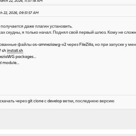
arch 22, 2026, 11:37:18 AM
ch 22, 2026, 09:51:57 AM
 получается даже плагин установить.
сах скудны, я только начал. Поднял свой первый шлюз. Кому не слож
ованные файлы os-amneziawg-v2 через FileZilla, но при запуске у ме
# sh
install.sh
neziaWG packages...
l module...
скачать через git clone с develop ветки, последнюю версию