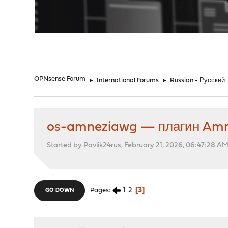
"
OPNsense Forum
►
International Forums
►
Russian - Русский
os-amneziawg — плагин Amn
Started by Pavlik24rus, February 21, 2026, 06:47:28 A
1
2
3
Pages
GO DOWN