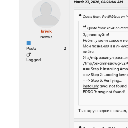
March 23, 2026, 04:24:44 AM
Quote from: Pavlik24rus on M
Quote from: krivik on Mar
krivik
Здравствуйте!
Newbie
Ребят, у меня совсем не
Мои познания в в линук
Posts
2
найти.
Я в /mtp закинул распак
Logged
/tmp/os-amneziawg-v2 
==> Step 1: Installing Am
==> Step 2: Loading kerne
==> Step 3: Verifying...
install.sh
: awg: not found
ERROR: awg not found!
Ты старую версию скачал, 