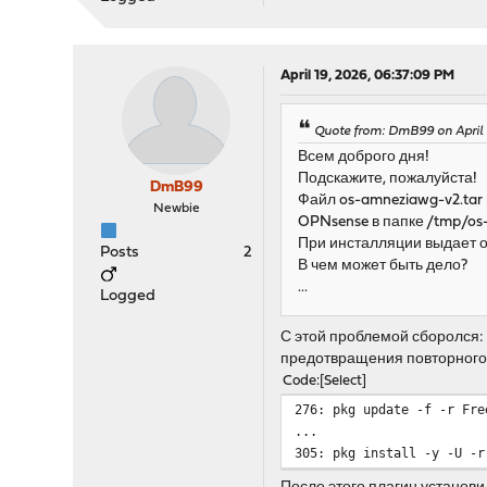
Unable to update reposito
Error updating repositori
[WARN] Failed to install 
April 19, 2026, 06:37:09 PM
Try manually: pkg add 
[OK] Temporary FreeBSD r
Quote from: DmB99 on April 1
[WARN] One or more binari
Всем доброго дня!
[WARN] Plugin will be ins
Подскажите, пожалуйста!
DmB99
Файл os-amneziawg-v2.tar 
==> Step 2: Checking for 
Newbie
OPNsense в папке /tmp/os
[OK] No existing configu
При инсталляции выдает о
Posts
2
В чем может быть дело?
==> Step 3: Installing pl
...
[OK] Plugin files instal
Logged
С этой проблемой сборолся: 
==> Step 4: Restarting co
предотвращения повторного
Stopping configd...done
Starting configd.
Code
Select
276: pkg update -f -r Fre
==> Step 5: Clearing cach
...
305: pkg install -y -U -r
=========================