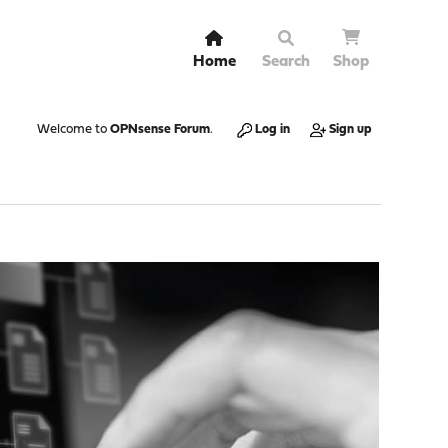
Home
Search
Shop
Welcome to
OPNsense Forum
.
Log in
Sign up