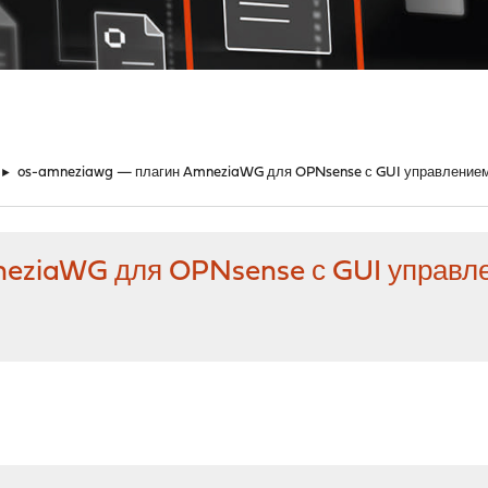
►
os-amneziawg — плагин AmneziaWG для OPNsense с GUI управление
eziaWG для OPNsense с GUI управл
M