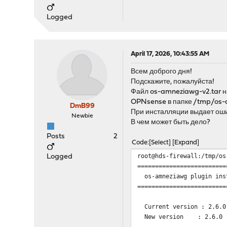
Logged
April 17, 2026, 10:43:55 AM
Всем доброго дня!
Подскажите, пожалуйста!
Файл os-amneziawg-v2.tar н
OPNsense в папке /tmp/os-
DmB99
При инсталляции выдает ошиб
Newbie
В чем может быть дело?
Posts
2
Code
Select
Expand
root@hds-firewall:/tmp/os
Logged
=========================
os-amneziawg plugin ins
=========================
Current version : 2.6.0
New version : 2.6.0