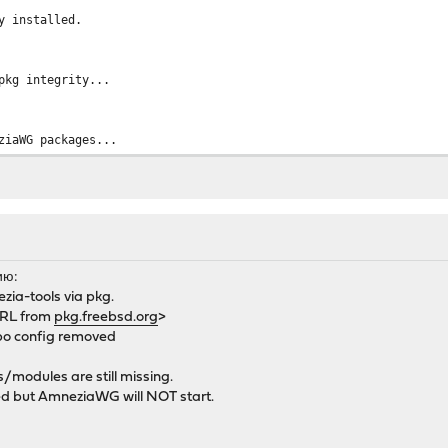
y installed.
pkg integrity...
ziaWG packages...
ed:
awg-quick)
rterly repo? [Y/n]
uarterly repo configured
ию:
ing self-upgrade from quarterly)
zia-tools via pkg.
y repository catalogue...
RL from
pkg.freebsd.org
>
00% 179 B 0.2kB/s 00:01
o config removed
g: 100% 10 MiB 5.5MB/s 00:02
modules are still missing.
ory update completed. 37061 packages processed.
led but AmneziaWG will NOT start.
o date.
s...
y repository catalogue...