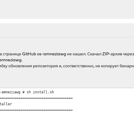
а странице GitHub os-amneziawg не нашел. Скачал ZIP-архив через 
amneziawg.
ку обновления репозитория и, соответственно, не копирует бинарн
-amneziawg # sh install.sh
===================================
taller
===================================