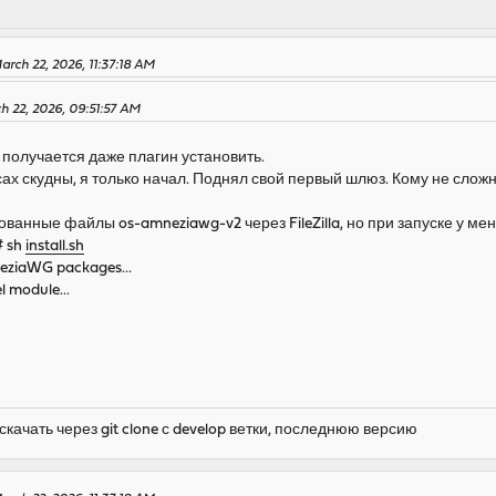
arch 22, 2026, 11:37:18 AM
ch 22, 2026, 09:51:57 AM
 получается даже плагин установить.
сах скудны, я только начал. Поднял свой первый шлюз. Кому не слож
ованные файлы os-amneziawg-v2 через FileZilla, но при запуске у ме
# sh
install.sh
neziaWG packages...
l module...
скачать через git clone с develop ветки, последнюю версию