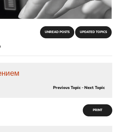
UNREAD POSTS
UPDATED TOPICS
м
ением
Previous Topic
-
Next Topic
PRINT