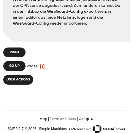
der OPNsense abgedeckt sind. Zum anderen kannst Du
in der Fritzbox die WireGuard-Config exportieren, in
einem Editor das neue Netz hinzufügen und die
WireGuard-Config wieder importieren.
PRINT
1
GO UP
Pages
USER ACTIONS
|
|
Help
Terms and Rules
Go Up ▲
,
,
SMF 2.1.7 © 2026
Simple Machines