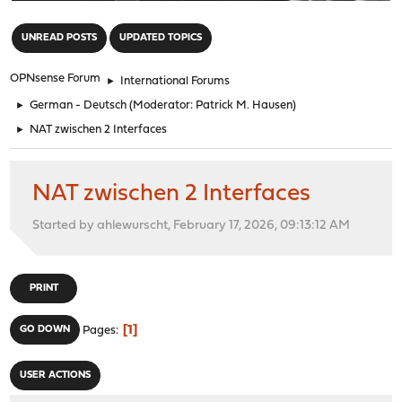
"
UNREAD POSTS
UPDATED TOPICS
OPNsense Forum
►
International Forums
►
German - Deutsch
(Moderator:
Patrick M. Hausen
)
►
NAT zwischen 2 Interfaces
NAT zwischen 2 Interfaces
Started by ahlewurscht, February 17, 2026, 09:13:12 AM
PRINT
1
GO DOWN
Pages
USER ACTIONS