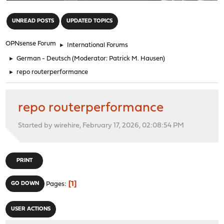
"
UNREAD POSTS
UPDATED TOPICS
OPNsense Forum
►
International Forums
►
German - Deutsch
(Moderator:
Patrick M. Hausen
)
►
repo routerperformance
repo routerperformance
Started by wirehire, February 17, 2026, 02:08:54 PM
PRINT
1
GO DOWN
Pages
USER ACTIONS