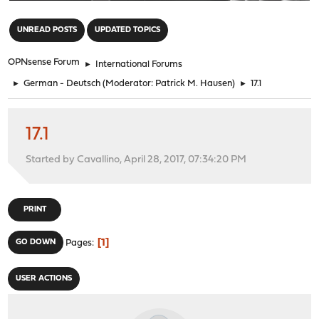
"
UNREAD POSTS
UPDATED TOPICS
OPNsense Forum
►
International Forums
►
German - Deutsch
(Moderator:
Patrick M. Hausen
)
►
17.1
17.1
Started by Cavallino, April 28, 2017, 07:34:20 PM
PRINT
1
GO DOWN
Pages
USER ACTIONS