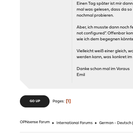
Einen Tag später ist mir dann
mal was gelesen, dass da so
nochmal probieren.
Aber, ich musste dann noch f
not configured". Offenbar kon
wie ich dem begegnen könnte, 
Vielleicht weiß einer gleich,
werden kann, was konkret im 
Danke schon mal im Voraus
Emil
1
Pages
GO UP
OPNsense Forum
►
International Forums
►
German - Deutsch