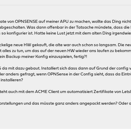
pdate von OPNSENSE auf meiner APU zu machen, wollte das Ding nich
bgeschalten. Was dann offenbar in der Tatsache mündete, dass die Büc
so konfigurier ist. Hatte keine Lust jetzt mit dem alten Ding irgendwi
uckelige neue HW gekauft, die alte war auch schon so langsam. Die ne
s ist alles zu tun, um das auf der neuen HW wieder ans laufen zu beko
ein Backup meiner Konfig einzuspielen, fertig?!
a mit dazu gebaut. Installiert sich dass dann auf Grund der config
 anders gefragt, wenn OPNSense in der Config sieht, dass da Einträ
installieren?
steht auch mit dem ACME Client um automatisiert Zertifikate von Lets
e Vorstellungen und das müsste ganz anders angepackt werden? Oder 