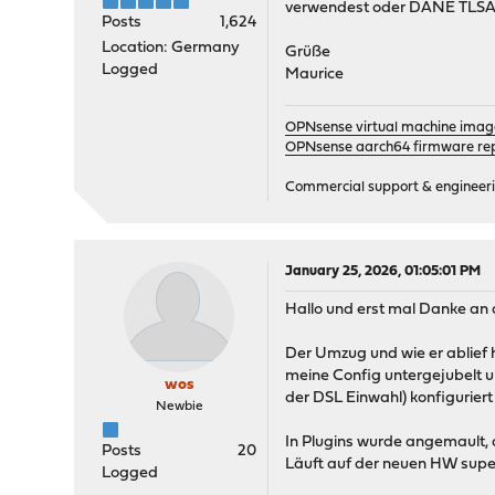
verwendest oder DANE TLSA
Posts
1,624
Location: Germany
Grüße
Logged
Maurice
OPNsense virtual machine imag
OPNsense aarch64 firmware rep
Commercial support & engineering
January 25, 2026, 01:05:01 PM
Hallo und erst mal Danke an a
Der Umzug und wie er ablief ha
meine Config untergejubelt 
wos
der DSL Einwahl) konfigurier
Newbie
In Plugins wurde angemault, d
Posts
20
Läuft auf der neuen HW super
Logged