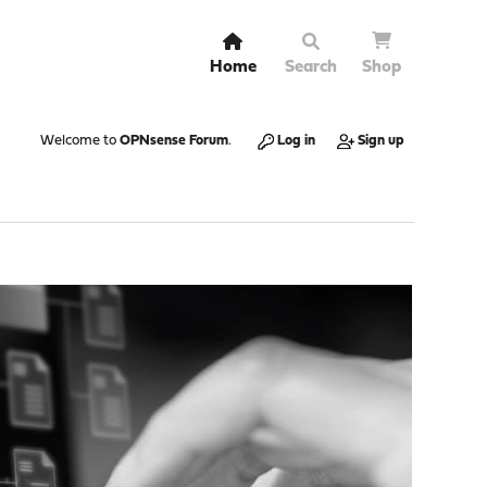
Home
Search
Shop
Welcome to
OPNsense Forum
.
Log in
Sign up