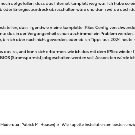
 noch aufgefallen, dass das Internet komplett weg war. Ich habe so ein
 blöder Energiespardreck abzuschalten wäre und dann würde auch d
eststellen, dass irgendwie meine komplette IPSec Config verschwunde
nte das in der Vergangenheit schon auch immer ein Problem werden, wi
bin ich aber noch nicht geworden, oder ob ich Tipps aus 2024 heute noc
 was das ist, und kann sich erbarmen, wie ich das mit dem IPSec wied
BIOS (Stromsparmist) abgeschalten werden soll. Ansonsten würde ich
(Moderator:
Patrick M. Hausen
)
►
Wie kaputte Installation am besten umzi