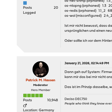
os-net-snmp (orphaned) 1.
os-ntopng (orphaned) 1.3 2
Posts
20
os-redis (orphaned) 1.1_
Logged
os-wol (misconfigured) 2.
Ist mir nicht bewusst, dass 
ursprünglichen und einen ne
Oder sollte ich vor dem Hinte
January 21, 2026, 02:14:49 PM
Dann geh auf System: Firmware
kann mir das bei mir nicht an
Patrick M. Hausen
Moderator
Das ist im Prinzip dasselbe, 
Hero Member
Deciso DEC750
Posts
10,948
People who think they know ever
Location: Germany