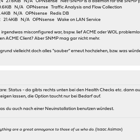
5_4 27.6KiB N/A OPNsense Net-SNMP is a daemon for the SNMP 
0.6KiB N/A OPNsense Traffic Analysis and Flow Collection
2 68.4KiB N/A OPNsense Redis DB
4_2 21.4KiB N/A OPNsense Wake on LAN Service
da irgendwas misconfigured war, bspw. lief ACME oder WOL problemlos
uen ACME Client? Aber SNMP mag gar nicht mehr.
rgrund vielleicht doch alles "sauber" erneut hochziehen, bzw. was wür
: Status - da gibts rechts unten bei den Health Checks etc. dann auch 
zeigen lassen, die Option taucht nur bei Bedarf auf.
was du auch nach einer Neuinstallation benutzen würdest.
ything are a great annoyance to those of us who do.
(Isaac Asimov)