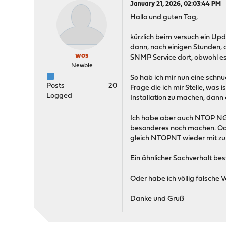
January 21, 2026, 02:03:44 PM
Hallo und guten Tag,
kürzlich beim versuch ein U
dann, nach einigen Stunden, a
wos
SNMP Service dort, obwohl es 
Newbie
So hab ich mir nun eine schn
Posts
20
Frage die ich mir Stelle, wa
Logged
Installation zu machen, dann 
Ich habe aber auch NTOP NG d
besonderes noch machen. Oder
gleich NTOPNT wieder mit zu 
Ein ähnlicher Sachverhalt be
Oder habe ich völlig falsch
Danke und Gruß