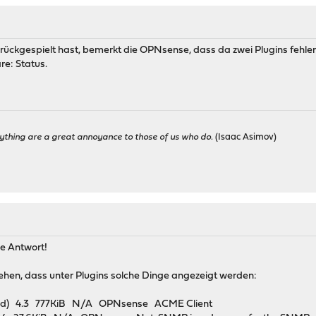
ückgespielt hast, bemerkt die OPNsense, dass da zwei Plugins fehlen u
re: Status.
ything are a great annoyance to those of us who do.
(Isaac Asimov)
le Antwort!
hen, dass unter Plugins solche Dinge angezeigt werden:
ured) 4.3 777KiB N/A OPNsense ACME Client