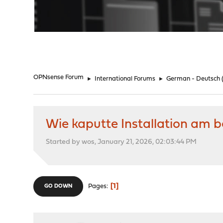
"
OPNsense Forum
►
International Forums
►
German - Deutsch
Wie kaputte Installation am 
Started by wos, January 21, 2026, 02:03:44 PM
1
Pages
GO DOWN