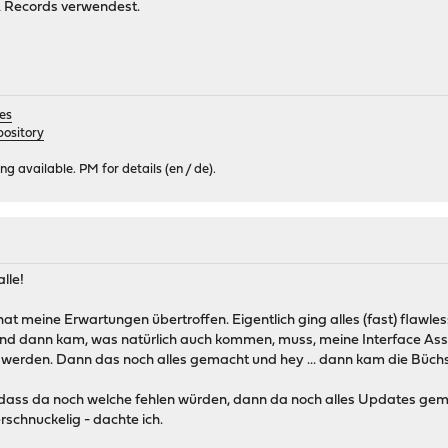
 Records verwendest.
es
ository
 available. PM for details (en / de).
lle!
t meine Erwartungen übertroffen. Eigentlich ging alles (fast) flawless 
und dann kam, was natürlich auch kommen, muss, meine Interface A
t werden. Dann das noch alles gemacht und hey ... dann kam die Büchs
ass da noch welche fehlen würden, dann da noch alles Updates gemacht 
schnuckelig - dachte ich.