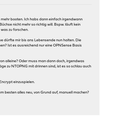
t mehr booten. Ich habs dann einfach irgendwann
hse nicht mehr so richtig will. Bspw. läuft kein
e was zu forschen.
ue dürfte mir bis ans Lebensende nun halten. Die
mmen? Ist es ausreichend nur eine OPNSense Basis
 von alleine? Oder muss man dann doch, irgendwas
ge zu NTOPNG mit drinnen sind, ist es so schlau auch
Encrypt einzuspielen.
am besten alles neu, von Grund auf, manuell machen?