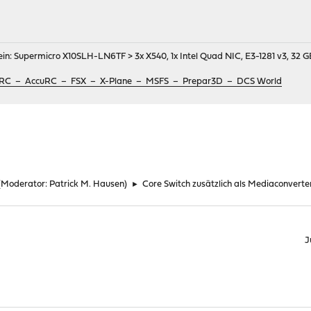
in: Supermicro X10SLH-LN6TF > 3x X540, 1x Intel Quad NIC, E3-1281 v3, 3
ix RC – AccuRC – FSX – X-Plane – MSFS – Prepar3D – DCS World
(Moderator:
Patrick M. Hausen
)
►
Core Switch zusätzlich als Mediaconver
J