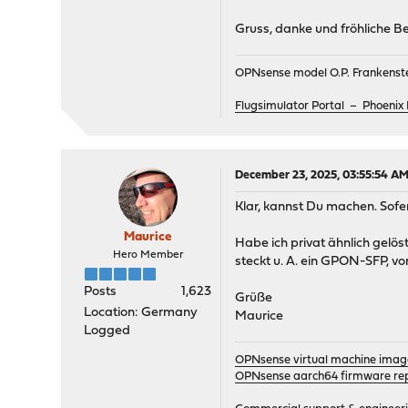
Gruss, danke und fröhliche 
OPNsense model O.P. Frankenste
Flugsimulator Portal – Phoen
December 23, 2025, 03:55:54 A
Klar, kannst Du machen. Sofer
Maurice
Habe ich privat ähnlich gelö
Hero Member
steckt u. A. ein GPON-SFP, vo
Posts
1,623
Grüße
Location: Germany
Maurice
Logged
OPNsense virtual machine imag
OPNsense aarch64 firmware rep