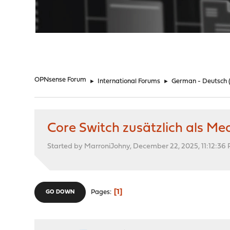
"
OPNsense Forum
►
International Forums
►
German - Deutsch
Core Switch zusätzlich als M
Started by MarroniJohny, December 22, 2025, 11:12:36
1
Pages
GO DOWN