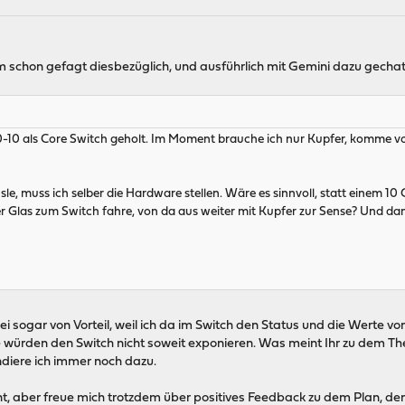
 schon gefagt diesbezüglich, und ausführlich mit Gemini dazu gechat
-10 als Core Switch geholt. Im Moment brauche ich nur Kupfer, komme v
le, muss ich selber die Hardware stellen. Wäre es sinnvoll, statt einem 
er Glas zum Switch fahre, von da aus weiter mit Kupfer zur Sense? Und d
Sei sogar von Vorteil, weil ich da im Switch den Status und die Wert
e würden den Switch nicht soweit exponieren. Was meint Ihr zu dem T
diere ich immer noch dazu.
nt, aber freue mich trotzdem über positives Feedback zu dem Plan, den