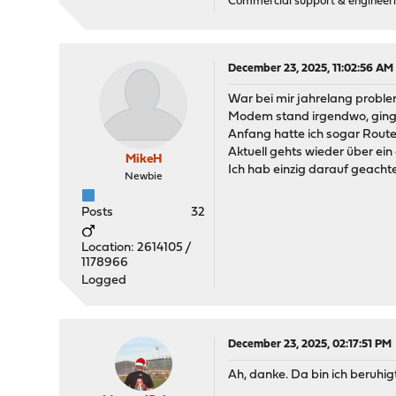
Commercial support & engineering
December 23, 2025, 11:02:56 AM
War bei mir jahrelang problem
Modem stand irgendwo, ging 
Anfang hatte ich sogar Route
Aktuell gehts wieder über ei
MikeH
Ich hab einzig darauf geach
Newbie
Posts
32
Location: 2614105 /
1178966
Logged
December 23, 2025, 02:17:51 PM
Ah, danke. Da bin ich beruhigt