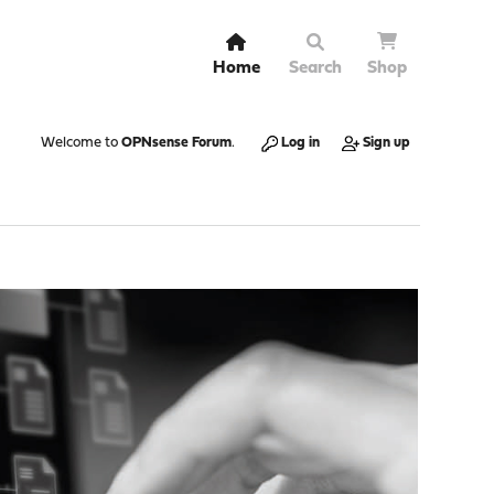
Home
Search
Shop
Welcome to
OPNsense Forum
.
Log in
Sign up