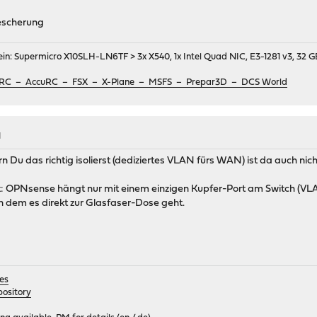
Bescherung
in: Supermicro X10SLH-LN6TF > 3x X540, 1x Intel Quad NIC, E3-1281 v3, 3
ix RC – AccuRC – FSX – X-Plane – MSFS – Prepar3D – DCS World
M
n Du das richtig isolierst (dediziertes VLAN fürs WAN) ist da auch nich
st: OPNsense hängt nur mit einem einzigen Kupfer-Port am Switch (V
n dem es direkt zur Glasfaser-Dose geht.
es
ository