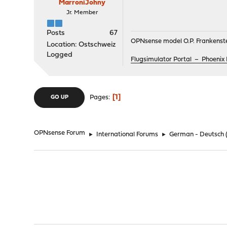
MarroniJohny
Jr. Member
Posts
67
OPNsense model O.P. Frankenste
Location: Ostschweiz
Logged
Flugsimulator Portal – Phoen
1
Pages
GO UP
OPNsense Forum
►
International Forums
►
German - Deutsch