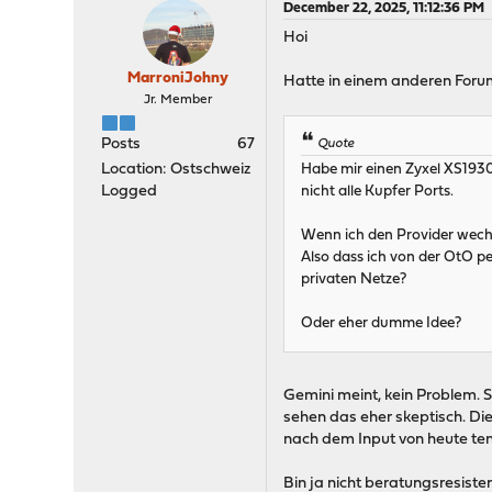
December 22, 2025, 11:12:36 PM
Hoi
MarroniJohny
Hatte in einem anderen Forum
Jr. Member
Posts
67
Quote
Location: Ostschweiz
Habe mir einen Zyxel XS1930
Logged
nicht alle Kupfer Ports.
Wenn ich den Provider wechs
Also dass ich von der OtO p
privaten Netze?
Oder eher dumme Idee?
Gemini meint, kein Problem. 
sehen das eher skeptisch. Di
nach dem Input von heute ten
Bin ja nicht beratungsresiste