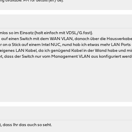
 available. PM for details (en / de).
los so im Einsatz (halt einfach mit VDSL/G.fast).
auf einen Switch mit dem WAN VLAN, danach über die Hausverkabel
r on a Stick auf einem Intel NUC, nund hab ich etwas mehr LAN Port
n eigenes LAN Kabel, da ich genügend Kabel in der Wand habe und mi
tet, dass der Switch nur vom Management VLAN aus konfiguriert werd
, dass Ihr das auch so seht.