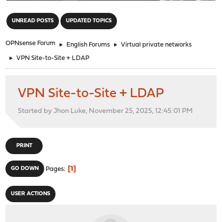
"
UNREAD POSTS
UPDATED TOPICS
OPNsense Forum
►
English Forums
►
Virtual private networks
►
VPN Site-to-Site + LDAP
VPN Site-to-Site + LDAP
Started by Jhon Luke, November 25, 2025, 12:45:01 PM
PRINT
1
GO DOWN
Pages
USER ACTIONS