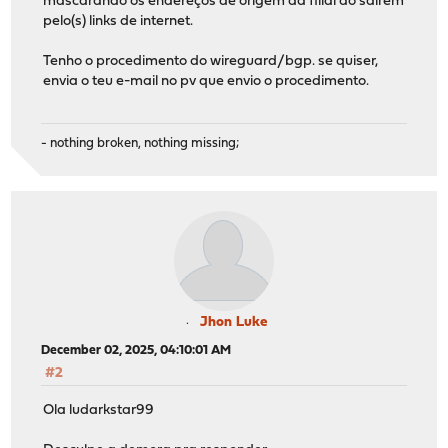
mascarando os endereços de origem da filial ao saírem
pelo(s) links de internet.
Tenho o procedimento do wireguard/bgp. se quiser,
envia o teu e-mail no pv que envio o procedimento.
- nothing broken, nothing missing;
Jhon Luke
December 02, 2025, 04:10:01 AM
#2
Ola ludarkstar99