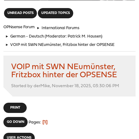
"
UNREAD POSTS
UPDATED TOPICS
OPNsense Forum
►
International Forums
►
German - Deutsch
(Moderator:
Patrick M. Hausen
)
►
VOIP mit SWN NEumünster, Fritzbox hinter der OPSENSE
VOIP mit SWN NEumünster,
Fritzbox hinter der OPSENSE
Started by derMike, November 18, 2025, 03:30:06 PM
PRINT
1
GO DOWN
Pages
USER ACTIONS