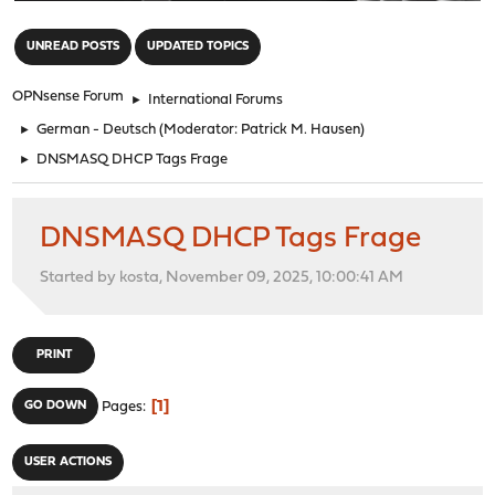
"
UNREAD POSTS
UPDATED TOPICS
OPNsense Forum
►
International Forums
►
German - Deutsch
(Moderator:
Patrick M. Hausen
)
►
DNSMASQ DHCP Tags Frage
DNSMASQ DHCP Tags Frage
Started by kosta, November 09, 2025, 10:00:41 AM
PRINT
1
GO DOWN
Pages
USER ACTIONS