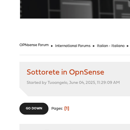
"
OPNsense Forum
►
International Forums
►
Italian - Italiano
►
Sottorete in OpnSense
Started by Tuoangelo, June 04, 2025, 11:29:09 AM
1
Pages
GO DOWN