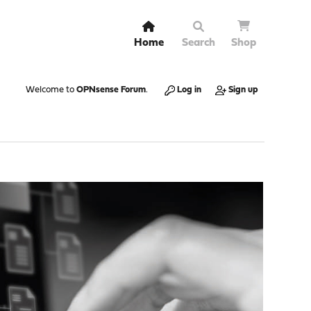
Home
Search
Shop
Welcome to
OPNsense Forum
.
Log in
Sign up