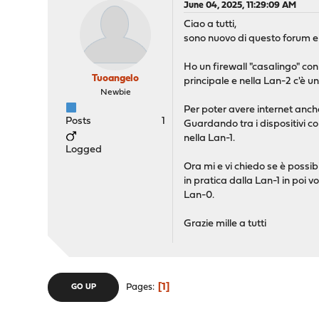
June 04, 2025, 11:29:09 AM
Ciao a tutti,
sono nuovo di questo forum e s
Ho un firewall "casalingo" con 
Tuoangelo
principale e nella Lan-2 c'è u
Newbie
Per poter avere internet anche
Posts
1
Guardando tra i dispositivi col
nella Lan-1.
Logged
Ora mi e vi chiedo se è possibi
in pratica dalla Lan-1 in poi v
Lan-0.
Grazie mille a tutti
1
Pages
GO UP