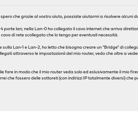
pero che grazie al vostro aiuto, possiate aiutarmi a risolvere alcuni du
4 porte lan; nella Lan-0 ho collegato il cavo internet che arriva direttam
n cavo di rete scollegato che lo tengo per eventuali necessità.
 sulla Lan-1 e Lan-2, ho letto che bisogna creare un "Bridge" di colleg
legati attraverso le impostazionii del mio router, vedo che oltre a veder
le fare in modo che il mio router veda solo ed eslusivamente il mio firew
orrei che fossero delle sottoreti (con indirizzi IP totalmente diversi) ch